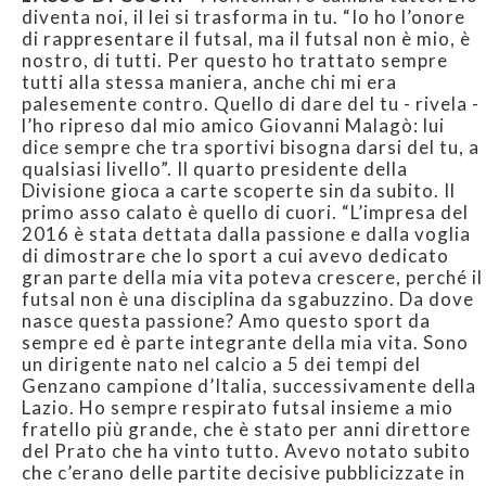
diventa noi, il lei si trasforma in tu. “Io ho l’onore
di rappresentare il futsal, ma il futsal non è mio, è
nostro, di tutti. Per questo ho trattato sempre
tutti alla stessa maniera, anche chi mi era
palesemente contro. Quello di dare del tu - rivela -
l’ho ripreso dal mio amico Giovanni Malagò: lui
dice sempre che tra sportivi bisogna darsi del tu, a
qualsiasi livello”. Il quarto presidente della
Divisione gioca a carte scoperte sin da subito. Il
primo asso calato è quello di cuori. “L’impresa del
2016 è stata dettata dalla passione e dalla voglia
di dimostrare che lo sport a cui avevo dedicato
gran parte della mia vita poteva crescere, perché il
futsal non è una disciplina da sgabuzzino. Da dove
nasce questa passione? Amo questo sport da
sempre ed è parte integrante della mia vita. Sono
un dirigente nato nel calcio a 5 dei tempi del
Genzano campione d’Italia, successivamente della
Lazio. Ho sempre respirato futsal insieme a mio
fratello più grande, che è stato per anni direttore
del Prato che ha vinto tutto. Avevo notato subito
che c’erano delle partite decisive pubblicizzate in