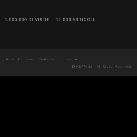
1.000.000 DI VISITE
12.000 ARTICOLI
Home
Chi siamo
Contattaci
Torna su
NEPTA S.r.l. All Rights Reserved.