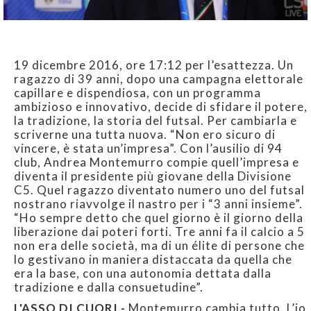
19 dicembre 2016, ore 17:12 per l’esattezza. Un
ragazzo di 39 anni, dopo una campagna elettorale
capillare e dispendiosa, con un programma
ambizioso e innovativo, decide di sfidare il potere,
la tradizione, la storia del futsal. Per cambiarla e
scriverne una tutta nuova. “Non ero sicuro di
vincere, è stata un’impresa”. Con l’ausilio di 94
club, Andrea Montemurro compie quell’impresa e
diventa il presidente più giovane della Divisione
C5. Quel ragazzo diventato numero uno del futsal
nostrano riavvolge il nastro per i “3 anni insieme”.
“Ho sempre detto che quel giorno è il giorno della
liberazione dai poteri forti. Tre anni fa il calcio a 5
non era delle società, ma di un élite di persone che
lo gestivano in maniera distaccata da quella che
era la base, con una autonomia dettata dalla
tradizione e dalla consuetudine”.
L'ASSO DI CUORI -
Montemurro cambia tutto. L’io