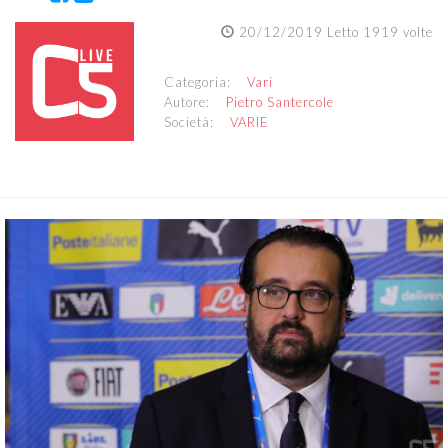
20/12/2019 Letto 1919 volte
Categoria:
Vari
Autore:
Pietro Santercole
Società:
VARIE