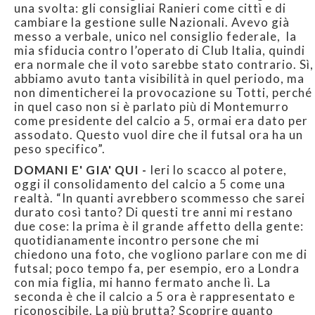
una svolta: gli consigliai Ranieri come cittì e di
cambiare la gestione sulle Nazionali. Avevo già
messo a verbale, unico nel consiglio federale, la
mia sfiducia contro l’operato di Club Italia, quindi
era normale che il voto sarebbe stato contrario. Sì,
abbiamo avuto tanta visibilità in quel periodo, ma
non dimenticherei la provocazione su Totti, perché
in quel caso non si è parlato più di Montemurro
come presidente del calcio a 5, ormai era dato per
assodato. Questo vuol dire che il futsal ora ha un
peso specifico”.
DOMANI E' GIA' QUI -
Ieri lo scacco al potere,
oggi il consolidamento del calcio a 5 come una
realtà. “In quanti avrebbero scommesso che sarei
durato così tanto? Di questi tre anni mi restano
due cose: la prima è il grande affetto della gente:
quotidianamente incontro persone che mi
chiedono una foto, che vogliono parlare con me di
futsal; poco tempo fa, per esempio, ero a Londra
con mia figlia, mi hanno fermato anche lì. La
seconda è che il calcio a 5 ora è rappresentato e
riconoscibile. La più brutta? Scoprire quanto