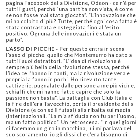
pagina Facebook della Divisione, Odeon - ce n’è per
tutti i gusti, perché “una partita non vista, è come
se non fosse mai stata giocata”. “L’innovazione che
mi ha colpito di più? Tutte, perché ogni cosa fatta è
stata contrastata e osteggiata fino all’esito
positivo. Ognuna delle innovazioni è stata un
parto”.
L'ASSO DI PICCHE -
Per questo entra in scena
l’asso di picche, quello che Montemurro ha dato a
tutti i suoi detrattori. “L’idea di rivoluzione è
sempre più bella della rivoluzione stessa, perché
l’idea ce l’hanno in tanti, ma la rivoluzione vera e
propria la fanno in pochi. Ho ricevuto tante
cattiverie, pugnalate dalle persone a me più vicine,
schiaffi che mi hanno fatto capire che solo la
passione non basta”. La battaglia con Club Italia e
la fine dell’era Tavecchio, porta il presidente della
Divisione (e con sé il futsal) alla ribalta sui media
(inter)nazionali. “La mia sfiducia non fu per l’uomo,
ma un fatto politico”. Un retroscena. “In quei giorni
ci facemmo un giro in macchina, lui mi parlava del
suo scoramento, io gli dissi che c’era bisogno di