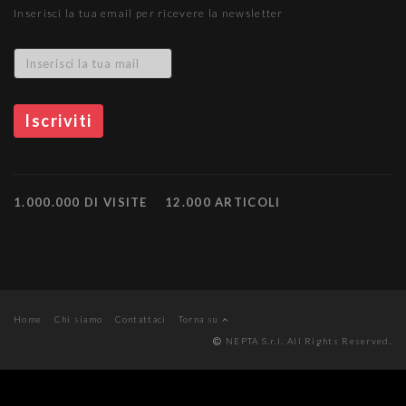
Inserisci la tua email per ricevere la newsletter
1.000.000 DI VISITE
12.000 ARTICOLI
Home
Chi siamo
Contattaci
Torna su
NEPTA S.r.l. All Rights Reserved.