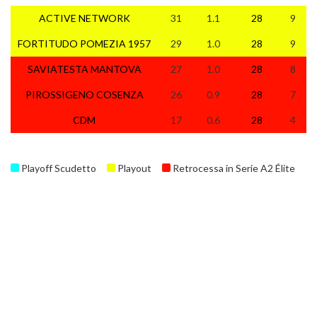
ACTIVE NETWORK
31
1.1
28
9
4
FORTITUDO POMEZIA 1957
29
1.0
28
9
2
SAVIATESTA MANTOVA
27
1.0
28
8
3
PIROSSIGENO COSENZA
26
0.9
28
7
5
CDM
17
0.6
28
4
5
Playoff Scudetto
Playout
Retrocessa in Serie A2 Élite