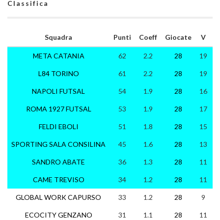
Classifica
Squadra
Punti
Coeff
Giocate
V
META CATANIA
62
2.2
28
19
5
L84 TORINO
61
2.2
28
19
4
NAPOLI FUTSAL
54
1.9
28
16
6
ROMA 1927 FUTSAL
53
1.9
28
17
2
FELDI EBOLI
51
1.8
28
15
6
SPORTING SALA CONSILINA
45
1.6
28
13
6
SANDRO ABATE
36
1.3
28
11
3
CAME TREVISO
34
1.2
28
11
1
GLOBAL WORK CAPURSO
33
1.2
28
9
6
ECOCITY GENZANO
31
1.1
28
11
6