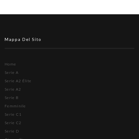
Mappa Del Sito
Home
Serie A
Serie A2 Élite
Serie A2
Serie B
Femminile
Serie C1
Serie C2
Serie D