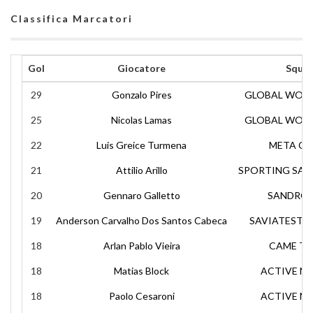
Classifica Marcatori
Gol
Giocatore
Squa
29
Gonzalo Pires
GLOBAL WOR
25
Nicolas Lamas
GLOBAL WOR
22
Luis Greice Turmena
META CA
21
Attilio Arillo
SPORTING SAL
20
Gennaro Galletto
SANDRO 
19
Anderson Carvalho Dos Santos Cabeca
SAVIATESTA
18
Arlan Pablo Vieira
CAME TR
18
Matias Block
ACTIVE N
18
Paolo Cesaroni
ACTIVE N