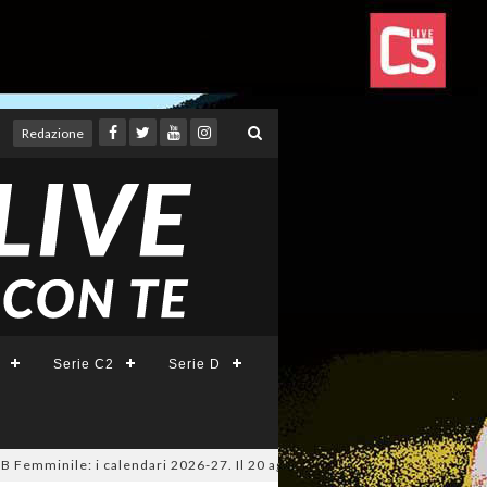
Redazione
Serie C2
Serie D
minile: i calendari 2026-27. Il 20 agosto la presentazione della Serie A 