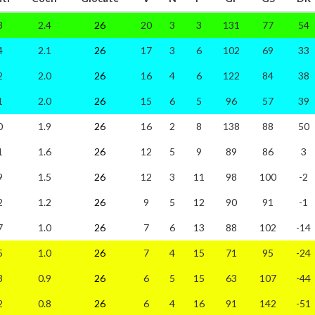
3
2.4
26
20
3
3
131
77
54
4
2.1
26
17
3
6
102
69
33
2
2.0
26
16
4
6
122
84
38
1
2.0
26
15
6
5
96
57
39
0
1.9
26
16
2
8
138
88
50
1
1.6
26
12
5
9
89
86
3
9
1.5
26
12
3
11
98
100
-2
2
1.2
26
9
5
12
90
91
-1
7
1.0
26
7
6
13
88
102
-14
5
1.0
26
7
4
15
71
95
-24
3
0.9
26
6
5
15
63
107
-44
2
0.8
26
6
4
16
91
142
-51