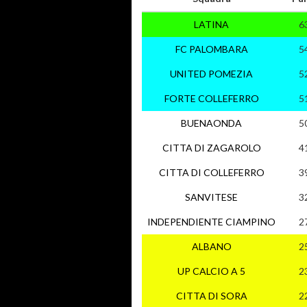
LATINA
6
FC PALOMBARA
5
UNITED POMEZIA
5
FORTE COLLEFERRO
5
BUENAONDA
5
CITTA DI ZAGAROLO
4
CITTA DI COLLEFERRO
3
SANVITESE
3
INDEPENDIENTE CIAMPINO
2
ALBANO
2
UP CALCIO A 5
2
CITTA DI SORA
2