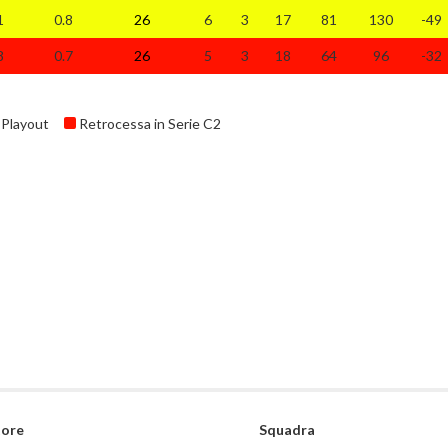
1
0.8
26
6
3
17
81
130
-49
8
0.7
26
5
3
18
64
96
-32
Playout
Retrocessa in Serie C2
tore
Squadra