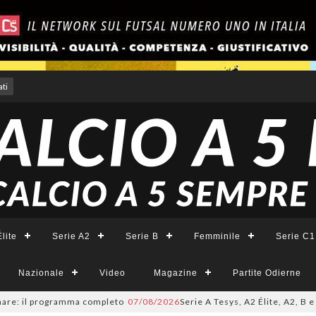
ti
lite
Serie A2
Serie B
Femminile
Serie C1
Nazionale
Video
Magazine
Partite Odierne
il programma completo
07/08/2026
Serie A Tesys, A2 Élite, A2, B e B Fem