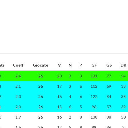
ti
Coeff
Giocate
V
N
P
GF
GS
DR
3
2.4
26
20
3
3
131
77
54
4
2.1
26
17
3
6
102
69
33
2
2.0
26
16
4
6
122
84
38
1
2.0
26
15
6
5
96
57
39
0
1.9
26
16
2
8
138
88
50
1
1.6
26
12
5
9
89
86
3