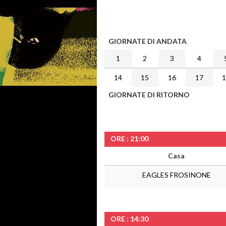
GIORNATE DI ANDATA
1
2
3
4
14
15
16
17
GIORNATE DI RITORNO
ORE : 21:00
Casa
EAGLES FROSINONE
ORE : 14:30