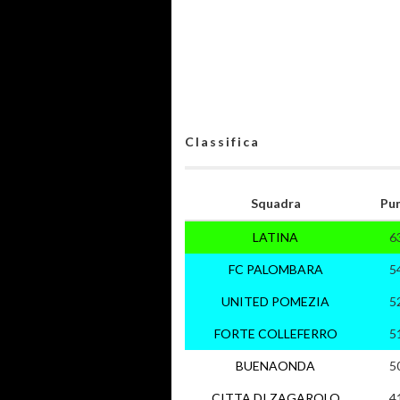
Classifica
Squadra
Pun
LATINA
6
FC PALOMBARA
5
UNITED POMEZIA
5
FORTE COLLEFERRO
5
BUENAONDA
5
CITTA DI ZAGAROLO
4