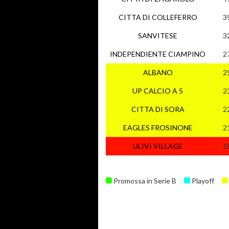
CITTA DI COLLEFERRO
3
SANVITESE
3
INDEPENDIENTE CIAMPINO
2
ALBANO
2
UP CALCIO A 5
2
CITTA DI SORA
2
EAGLES FROSINONE
2
ULIVI VILLAGE
1
Promossa in Serie B
Playoff