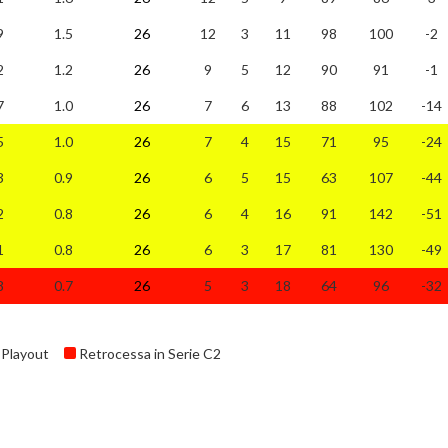
9
1.5
26
12
3
11
98
100
-2
2
1.2
26
9
5
12
90
91
-1
7
1.0
26
7
6
13
88
102
-14
5
1.0
26
7
4
15
71
95
-24
3
0.9
26
6
5
15
63
107
-44
2
0.8
26
6
4
16
91
142
-51
1
0.8
26
6
3
17
81
130
-49
8
0.7
26
5
3
18
64
96
-32
Playout
Retrocessa in Serie C2