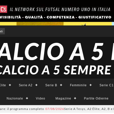
ti
lite
Serie A2
Serie B
Femminile
Serie C1
Nazionale
Video
Magazine
Partite Odierne
 il programma completo
07/08/2026
Serie A Tesys, A2 Élite, A2, B e B Fem