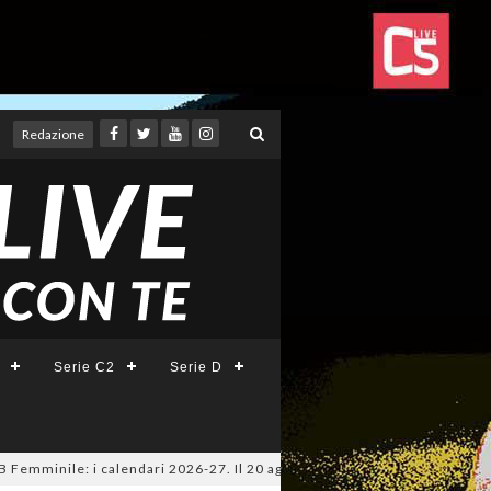
Redazione
Serie C2
Serie D
minile: i calendari 2026-27. Il 20 agosto la presentazione della Serie A 