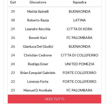
Gol
Giocatore
Squadra
39
Mattia Spinelli
BUENAONDA
38
Roberto Razza
LATINA
29
Leandro Recchia
CITTA DI SORA
26
Besmir Kaci
FC PALOMBARA
26
Gianluca Dei Giudici
BUENAONDA
24
Christian Cedrone
CITTA DI COLLEFERRO
24
Rodrigo Emer
UNITED POMEZIA
23
Brian Ezequiel Gabriele
FORTE COLLEFERRO
23
Lorenzo Forte
FORTE COLLEFERRO
23
Manuel D Annibale
FC PALOMBARA
VEDI TUTTI