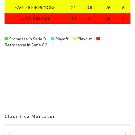
EAGLES FROSINONE
21
0.8
26
6
3
ULIVI VILLAGE
18
0.7
26
5
3
Promossa in Serie B
Playoff
Playout
Retrocessa in Serie C2
Classifica Marcatori