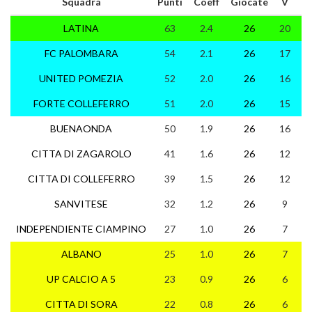
Squadra
Punti
Coeff
Giocate
V
N
LATINA
63
2.4
26
20
3
FC PALOMBARA
54
2.1
26
17
3
UNITED POMEZIA
52
2.0
26
16
4
FORTE COLLEFERRO
51
2.0
26
15
6
BUENAONDA
50
1.9
26
16
2
CITTA DI ZAGAROLO
41
1.6
26
12
5
CITTA DI COLLEFERRO
39
1.5
26
12
3
SANVITESE
32
1.2
26
9
5
INDEPENDIENTE CIAMPINO
27
1.0
26
7
6
ALBANO
25
1.0
26
7
4
UP CALCIO A 5
23
0.9
26
6
5
CITTA DI SORA
22
0.8
26
6
4