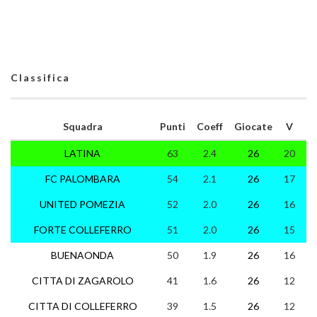
Classifica
Squadra
Punti
Coeff
Giocate
V
N
LATINA
63
2.4
26
20
3
FC PALOMBARA
54
2.1
26
17
3
UNITED POMEZIA
52
2.0
26
16
4
FORTE COLLEFERRO
51
2.0
26
15
6
BUENAONDA
50
1.9
26
16
2
CITTA DI ZAGAROLO
41
1.6
26
12
5
CITTA DI COLLEFERRO
39
1.5
26
12
3