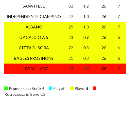
SANVITESE
32
1.2
26
9
5
INDEPENDIENTE CIAMPINO
27
1.0
26
7
6
ALBANO
25
1.0
26
7
4
UP CALCIO A 5
23
0.9
26
6
5
CITTA DI SORA
22
0.8
26
6
4
EAGLES FROSINONE
21
0.8
26
6
3
ULIVI VILLAGE
18
0.7
26
5
3
Promossa in Serie B
Playoff
Playout
Retrocessa in Serie C2