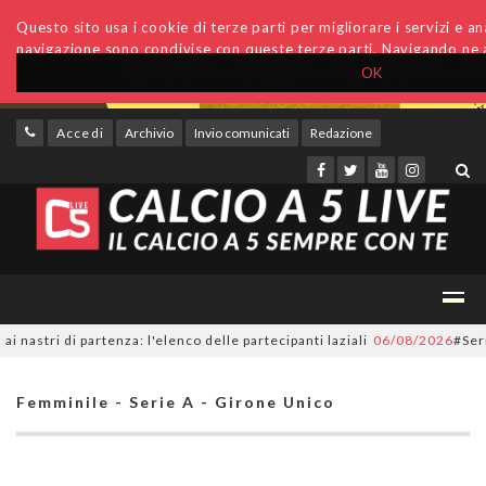
Questo sito usa i cookie di terze parti per migliorare i servizi e anal
navigazione sono condivise con queste terze parti. Navigando ne a
OK
Accedi
Archivio
Invio comunicati
Redazione
ri di partenza: l'elenco delle partecipanti laziali
06/08/2026
#SerieC2Fu
Femminile - Serie A - Girone Unico