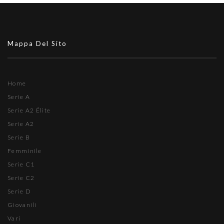
Mappa Del Sito
Home
Serie A
Serie A2 Élite
Serie A2
Serie B
Femminile
Serie C1
Serie C2
Serie D
Giovanili
Vari