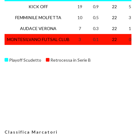
KICK OFF
19
0.9
22
5
FEMMINILE MOLFETTA
10
0.5
22
3
AUDACE VERONA
7
0.3
22
1
MONTESILVANO FUTSAL CLUB
3
0.1
22
0
Playoff Scudetto
Retrocessa in Serie B
Classifica Marcatori