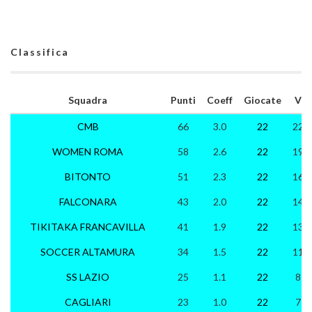
Classifica
Squadra
Punti
Coeff
Giocate
V
CMB
66
3.0
22
22
WOMEN ROMA
58
2.6
22
19
BITONTO
51
2.3
22
16
FALCONARA
43
2.0
22
14
TIKITAKA FRANCAVILLA
41
1.9
22
13
SOCCER ALTAMURA
34
1.5
22
11
SS LAZIO
25
1.1
22
8
CAGLIARI
23
1.0
22
7