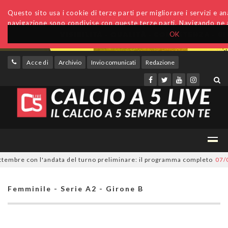
Questo sito usa i cookie di terze parti per migliorare i servizi e anal
navigazione sono condivise con queste terze parti. Navigando ne a
OK
Accedi
Archivio
Invio comunicati
Redazione
tembre con l'andata del turno preliminare: il programma completo
07/08/
Femminile - Serie A2 - Girone B