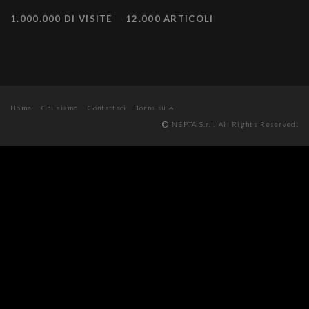
1.000.000 DI VISITE
12.000 ARTICOLI
Home
Chi siamo
Contattaci
Torna su
NEPTA S.r.l. All Rights Reserved.