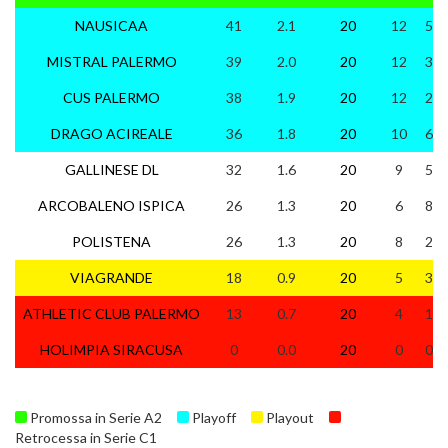
NAUSICAA
41
2.1
20
12
5
MISTRAL PALERMO
39
2.0
20
12
3
CUS PALERMO
38
1.9
20
12
2
DRAGO ACIREALE
36
1.8
20
10
6
GALLINESE DL
32
1.6
20
9
5
ARCOBALENO ISPICA
26
1.3
20
6
8
POLISTENA
26
1.3
20
8
2
VIAGRANDE
18
0.9
20
5
3
ATHLETIC CLUB PALERMO
13
0.7
20
4
1
HOLIMPIA SIRACUSA
0
0.0
20
0
0
Promossa in Serie A2
Playoff
Playout
Retrocessa in Serie C1