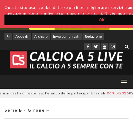
Questo sito usa i cookie di terze parti per migliorare i servizi e anal
navigazione sono condivise con queste terze parti. Navigando ne a
OK
Accedi
Archivio
Invio comunicati
Redazione
astri di partenza: l'elenco delle partecipanti laziali
06/08/2026
#SerieC
Serie B - Girone H