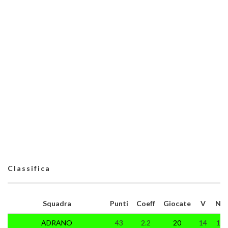
Classifica
Squadra
Punti
Coeff
Giocate
V
N
ADRANO
43
2.2
20
14
1