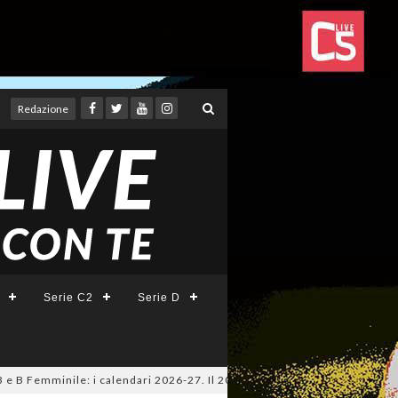
Redazione
Serie C2
Serie D
B Femminile: i calendari 2026-27. Il 20 agosto la presentazione della Ser