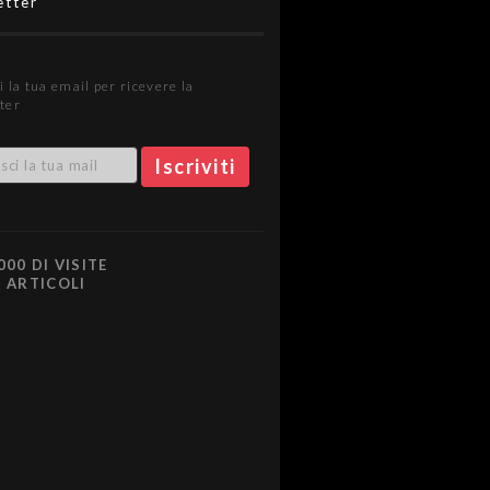
etter
i la tua email per ricevere la
ter
000 DI VISITE
0 ARTICOLI