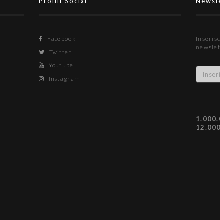
Profili Social
Newsl
Facebook
Inserisc
newslet
Twitter
Youtube
Instagram
1.000.
12.00