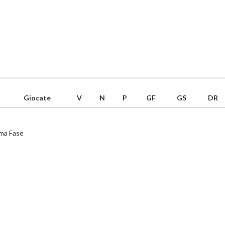
Giocate
V
N
P
GF
GS
DR
ima Fase