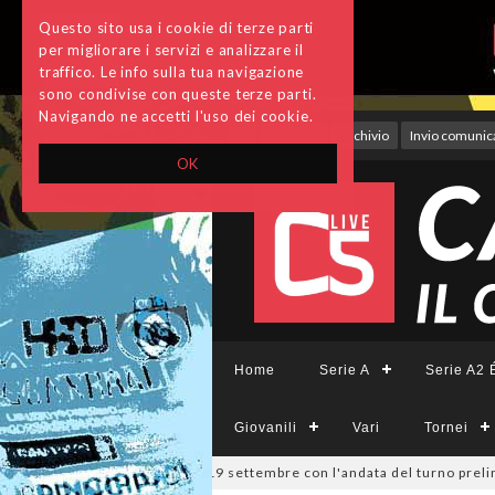
Questo sito usa i cookie di terze parti
per migliorare i servizi e analizzare il
traffico. Le info sulla tua navigazione
sono condivise con queste terze parti.
Navigando ne accetti l'uso dei cookie.
Accedi
Archivio
Invio comunica
OK
Home
Serie A
Serie A2 É
Giovanili
Vari
Tornei
ppa Divisione, si parte il 19 settembre con l'andata del turno prelimin