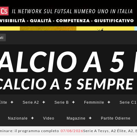
ti
lite
Serie A2
Serie B
Femminile
Serie C1
Nazionale
Video
Magazine
Partite Odierne
are: il programma completo
07/08/2026
Serie A Tesys, A2 Élite, A2, B e 