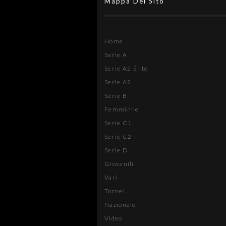
Mappa Del Sito
Home
Serie A
Serie A2 Élite
Serie A2
Serie B
Femminile
Serie C1
Serie C2
Serie D
Giovanili
Vari
Tornei
Nazionale
Video