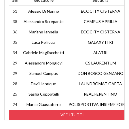
Gol
Giocatore
Squadra
51
Alessio Di Nunno
ECOCITY CISTERNA
38
Alessandro Screpante
CAMPUS APRILIA
36
Mariano Iannella
ECOCITY CISTERNA
35
Luca Pelliccia
GALAXY ITRI
34
Gabriele Magliocchetti
ALATRI
29
Alessandro Mongiovi
CS LAURENTUM
29
Samuel Campus
DON BOSCO GENZANO
28
Davi Henrique
LAUNDROMAT GAETA
25
Sasha Coppotelli
REAL FERENTINO
24
Marco Guastaferro
POLISPORTIVA INSIEME FORM
VEDI TUTTI