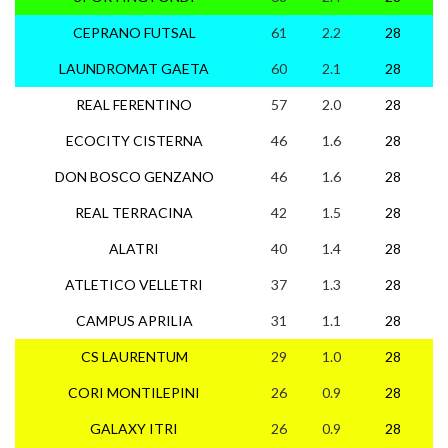
CEPRANO FUTSAL
61
2.2
28
1
LAUNDROMAT GAETA
60
2.1
28
1
REAL FERENTINO
57
2.0
28
1
ECOCITY CISTERNA
46
1.6
28
1
DON BOSCO GENZANO
46
1.6
28
1
REAL TERRACINA
42
1.5
28
1
ALATRI
40
1.4
28
1
ATLETICO VELLETRI
37
1.3
28
1
CAMPUS APRILIA
31
1.1
28
9
CS LAURENTUM
29
1.0
28
7
CORI MONTILEPINI
26
0.9
28
7
GALAXY ITRI
26
0.9
28
7