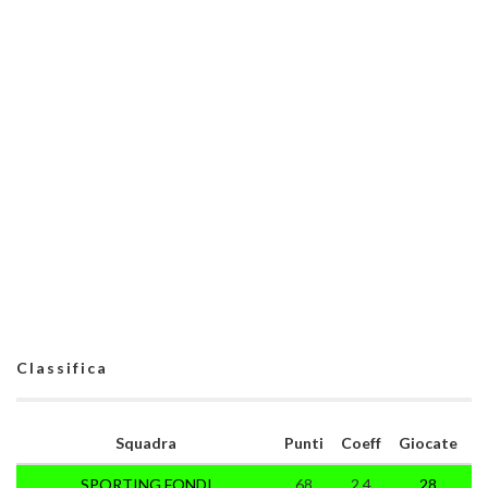
Classifica
Squadra
Punti
Coeff
Giocate
SPORTING FONDI
68
2.4
28
2