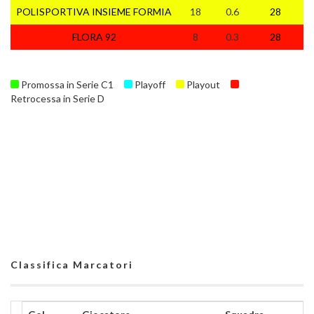
POLISPORTIVA INSIEME FORMIA
18
0.6
28
3
FLORA 92
8
0.3
28
2
Promossa in Serie C1
Playoff
Playout
Retrocessa in Serie D
Classifica Marcatori