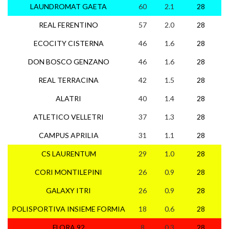
LAUNDROMAT GAETA
60
2.1
28
1
REAL FERENTINO
57
2.0
28
1
ECOCITY CISTERNA
46
1.6
28
1
DON BOSCO GENZANO
46
1.6
28
1
REAL TERRACINA
42
1.5
28
1
ALATRI
40
1.4
28
1
ATLETICO VELLETRI
37
1.3
28
1
CAMPUS APRILIA
31
1.1
28
9
CS LAURENTUM
29
1.0
28
7
CORI MONTILEPINI
26
0.9
28
7
GALAXY ITRI
26
0.9
28
7
POLISPORTIVA INSIEME FORMIA
18
0.6
28
3
FLORA 92
8
0.3
28
2