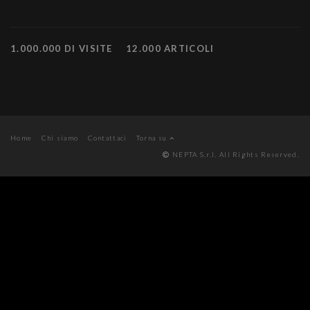
1.000.000 DI VISITE
12.000 ARTICOLI
Home
Chi siamo
Contattaci
Torna su
NEPTA S.r.l. All Rights Reserved.