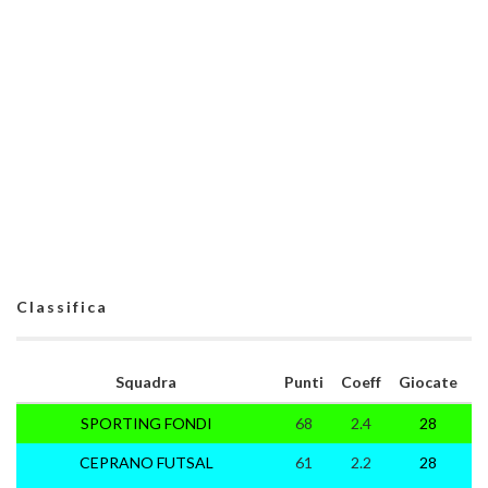
Classifica
Squadra
Punti
Coeff
Giocate
SPORTING FONDI
68
2.4
28
2
CEPRANO FUTSAL
61
2.2
28
1