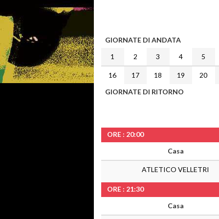
GIORNATE DI ANDATA
1
2
3
4
5
16
17
18
19
20
GIORNATE DI RITORNO
ORE : 20:00
Casa
ATLETICO VELLETRI
ORE : 21:30
Casa