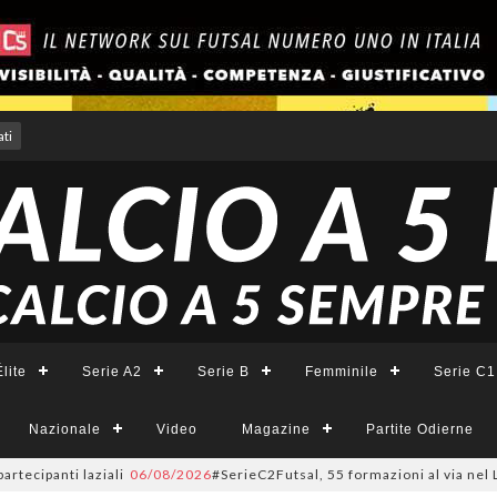
ti
lite
Serie A2
Serie B
Femminile
Serie C1
Nazionale
Video
Magazine
Partite Odierne
nti laziali
06/08/2026
#SerieC2Futsal, 55 formazioni al via nel Lazio: la