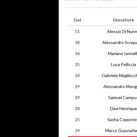
Gol
Giocatore
51
Alessio Di Nun
38
Alessandro Screp
36
Mariano Iannel
35
Luca Pelliccia
34
Gabriele Magliocc
29
Alessandro Mong
29
Samuel Campu
28
Davi Henrique
25
Sasha Coppotel
24
Marco Guastafe