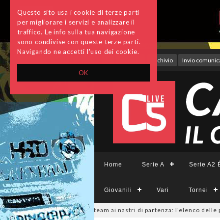
Questo sito usa i cookie di terze parti
per migliorare i servizi e analizzare il
traffico. Le info sulla tua navigazione
sono condivise con queste terze parti.
Navigando ne accetti l'uso dei cookie.
Accedi
Archivio
Invio comunica
OK
Home
Serie A
Serie A2 É
Giovanili
Vari
Tornei
CFemminile, sono 14 i team ai nastri di partenza: l'elenco delle partecipa