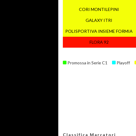
CORI MONTILEPINI
GALAXY ITRI
POLISPORTIVA INSIEME FORMIA
FLORA 92
Promossa in Serie C1
Playoff
Classifica Marcatori