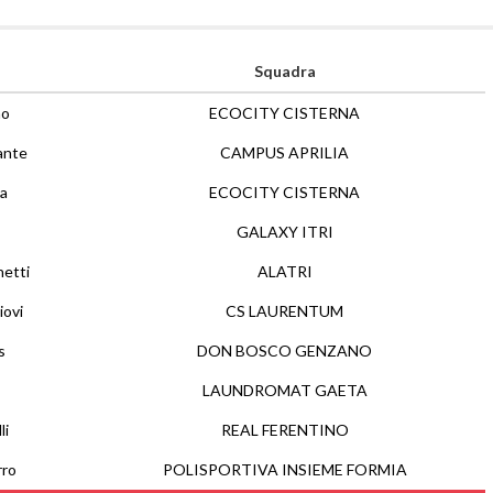
Squadra
no
ECOCITY CISTERNA
ante
CAMPUS APRILIA
la
ECOCITY CISTERNA
GALAXY ITRI
hetti
ALATRI
iovi
CS LAURENTUM
s
DON BOSCO GENZANO
LAUNDROMAT GAETA
li
REAL FERENTINO
rro
POLISPORTIVA INSIEME FORMIA