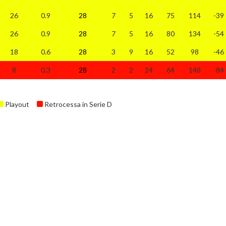
26
0.9
28
7
5
16
75
114
-39
26
0.9
28
7
5
16
80
134
-54
18
0.6
28
3
9
16
52
98
-46
8
0.3
28
2
2
24
64
148
-84
Playout
Retrocessa in Serie D