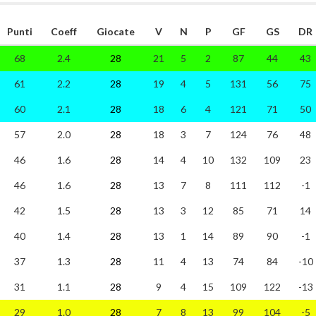
Punti
Coeff
Giocate
V
N
P
GF
GS
DR
68
2.4
28
21
5
2
87
44
43
61
2.2
28
19
4
5
131
56
75
60
2.1
28
18
6
4
121
71
50
57
2.0
28
18
3
7
124
76
48
46
1.6
28
14
4
10
132
109
23
46
1.6
28
13
7
8
111
112
-1
42
1.5
28
13
3
12
85
71
14
40
1.4
28
13
1
14
89
90
-1
37
1.3
28
11
4
13
74
84
-10
31
1.1
28
9
4
15
109
122
-13
29
1.0
28
7
8
13
99
104
-5