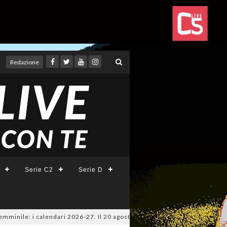
Redazione
Serie C2
Serie D
nile: i calendari 2026-27. Il 20 agosto la presentazione della Serie A KI