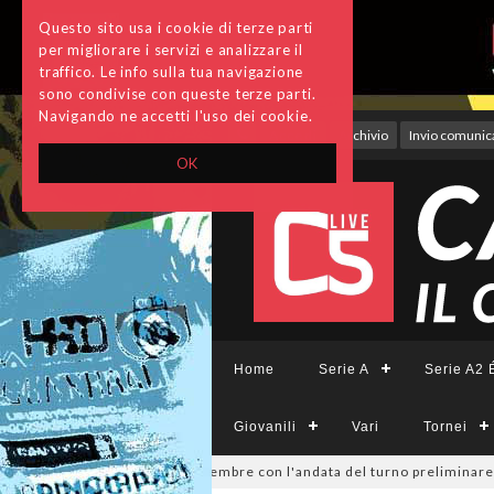
Questo sito usa i cookie di terze parti
per migliorare i servizi e analizzare il
traffico. Le info sulla tua navigazione
sono condivise con queste terze parti.
Navigando ne accetti l'uso dei cookie.
Accedi
Archivio
Invio comunica
OK
Home
Serie A
Serie A2 É
Giovanili
Vari
Tornei
visione, si parte il 19 settembre con l'andata del turno preliminare: il