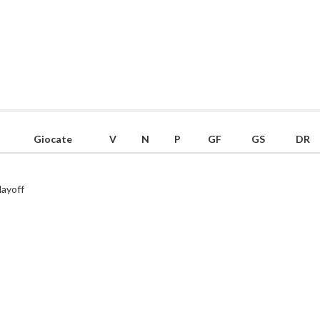
Giocate
V
N
P
GF
GS
DR
layoff