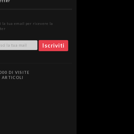
etter
i la tua email per ricevere la
ter
000 DI VISITE
0 ARTICOLI