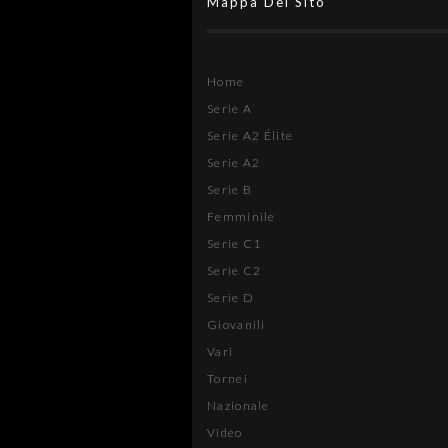
Mappa Del Sito
Home
Serie A
Serie A2 Élite
Serie A2
Serie B
Femminile
Serie C1
Serie C2
Serie D
Giovanili
Vari
Tornei
Nazionale
Video