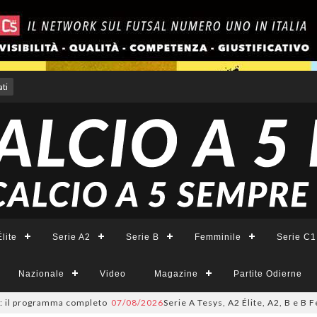
ti
lite
Serie A2
Serie B
Femminile
Serie C1
Nazionale
Video
Magazine
Partite Odierne
 programma completo
07/08/2026
Serie A Tesys, A2 Élite, A2, B e B Femmi