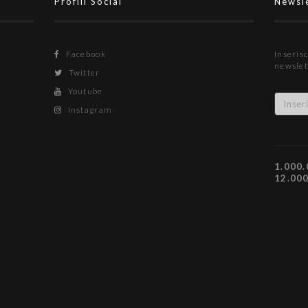
Profili Social
Newsl
Facebook
Inserisc
newslet
Twitter
Youtube
Instagram
1.000.
12.00