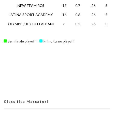
NEW TEAM RC5
17
0.7
26
5
LATINA SPORT ACADEMY
16
0.6
26
5
OLYMPIQUE COLLI ALBANI
3
0.1
26
0
Semifinale playoff
Primo turno playoff
Classifica Marcatori