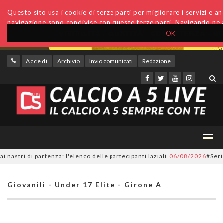
Questo sito usa i cookie di terze parti per migliorare i servizi e anal
navigazione sono condivise con queste terze parti. Navigando ne a
OK
Accedi
Archivio
Invio comunicati
Redazione
i di partenza: l'elenco delle partecipanti laziali
06/08/2026
#SerieC2Fut
Giovanili - Under 17 Elite - Girone A