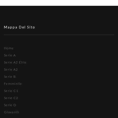
Mappa Del Sito
Home
Serie A
Serie A2 Élite
Serie A2
Serie B
Femminile
Serie C1
Serie C2
Serie D
Giovanili