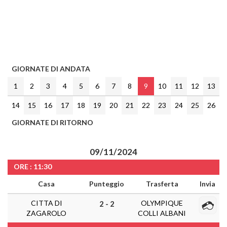
GIORNATE DI ANDATA
1
2
3
4
5
6
7
8
9
10
11
12
13
14
15
16
17
18
19
20
21
22
23
24
25
26
GIORNATE DI RITORNO
09/11/2024
ORE : 11:30
Casa
Punteggio
Trasferta
Invia
CITTA DI
OLYMPIQUE
2 - 2
ZAGAROLO
COLLI ALBANI