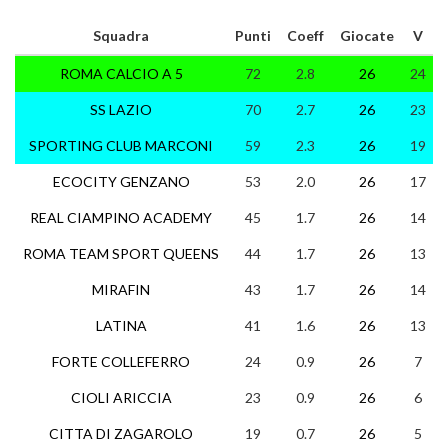
Squadra
Punti
Coeff
Giocate
V
ROMA CALCIO A 5
72
2.8
26
24
SS LAZIO
70
2.7
26
23
SPORTING CLUB MARCONI
59
2.3
26
19
ECOCITY GENZANO
53
2.0
26
17
REAL CIAMPINO ACADEMY
45
1.7
26
14
ROMA TEAM SPORT QUEENS
44
1.7
26
13
MIRAFIN
43
1.7
26
14
LATINA
41
1.6
26
13
FORTE COLLEFERRO
24
0.9
26
7
CIOLI ARICCIA
23
0.9
26
6
CITTA DI ZAGAROLO
19
0.7
26
5