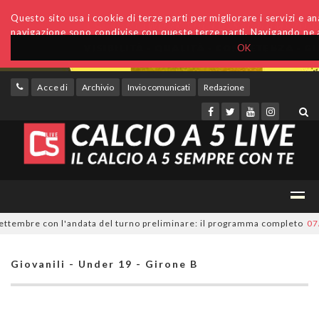
Questo sito usa i cookie di terze parti per migliorare i servizi e anal
navigazione sono condivise con queste terze parti. Navigando ne a
OK
Accedi
Archivio
Invio comunicati
Redazione
tembre con l'andata del turno preliminare: il programma completo
07/08
Giovanili - Under 19 - Girone B