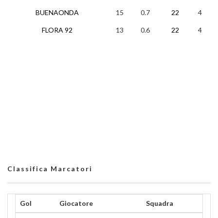
BUENAONDA
15
0.7
22
4
3
FLORA 92
13
0.6
22
4
1
Classifica Marcatori
Gol
Giocatore
Squadra