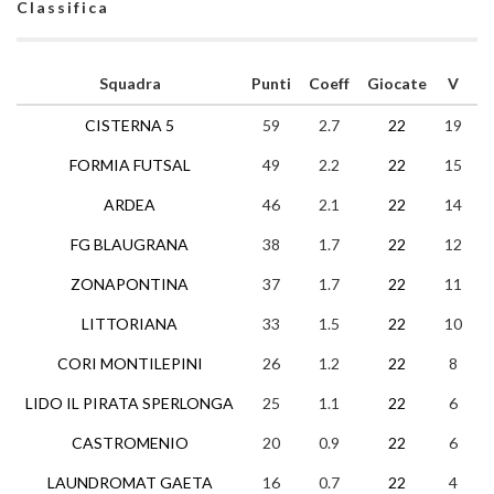
Classifica
Squadra
Punti
Coeff
Giocate
V
N
CISTERNA 5
59
2.7
22
19
2
FORMIA FUTSAL
49
2.2
22
15
4
ARDEA
46
2.1
22
14
4
FG BLAUGRANA
38
1.7
22
12
2
ZONAPONTINA
37
1.7
22
11
4
LITTORIANA
33
1.5
22
10
3
CORI MONTILEPINI
26
1.2
22
8
2
LIDO IL PIRATA SPERLONGA
25
1.1
22
6
7
CASTROMENIO
20
0.9
22
6
2
LAUNDROMAT GAETA
16
0.7
22
4
4