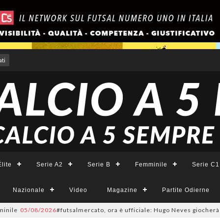
ti
lite
Serie A2
Serie B
Femminile
Serie C1
Nazionale
Video
Magazine
Partite Odierne
05/08/2026
#futsalmercato, ora è ufficiale: Hugo Neves giocherà nel Napol