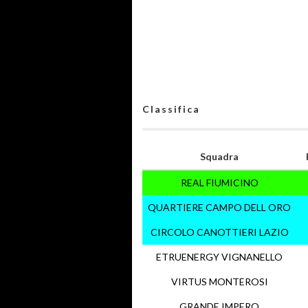
Classifica
Squadra
REAL FIUMICINO
QUARTIERE CAMPO DELL ORO
CIRCOLO CANOTTIERI LAZIO
ETRUENERGY VIGNANELLO
VIRTUS MONTEROSI
GRANDE IMPERO