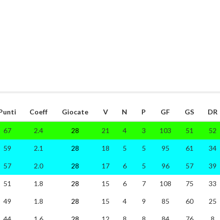
Punti
Coeff
Giocate
V
N
P
GF
GS
DR
67
2.4
28
21
4
3
103
51
52
59
2.1
28
18
5
5
95
61
34
57
2.0
28
17
6
5
96
57
39
51
1.8
28
15
6
7
108
75
33
49
1.8
28
15
4
9
85
60
25
44
1.6
28
12
8
8
84
76
8