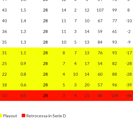
43
1.5
28
14
2
12
107
99
8
40
1.4
28
11
7
10
67
77
-10
36
1.3
28
11
3
14
59
61
-2
35
1.3
28
10
5
13
84
93
-9
31
1.1
28
8
7
13
76
93
-17
25
0.9
28
7
4
17
54
82
-28
22
0.8
28
4
10
14
60
88
-28
18
0.6
28
5
3
20
57
96
-39
13
0.5
28
3
4
21
68
134
-66
Playout
Retrocessa in Serie D