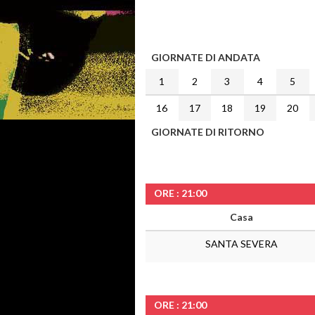
GIORNATE DI ANDATA
1
2
3
4
5
16
17
18
19
20
GIORNATE DI RITORNO
ORE : 21:00
Casa
SANTA SEVERA
ORE : 21:00