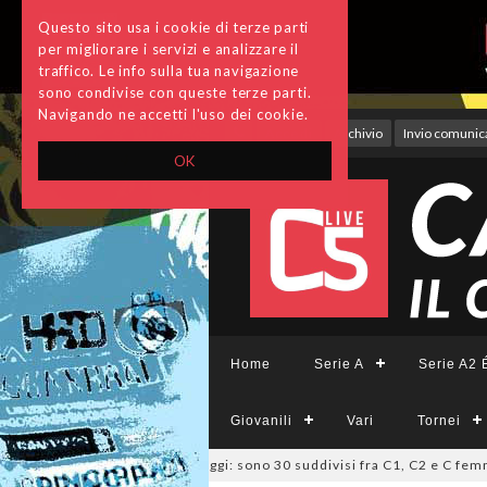
Questo sito usa i cookie di terze parti
per migliorare i servizi e analizzare il
traffico. Le info sulla tua navigazione
sono condivise con queste terze parti.
Navigando ne accetti l'uso dei cookie.
Accedi
Archivio
Invio comunica
OK
Home
Serie A
Serie A2 É
Giovanili
Vari
Tornei
zio, deliberati i ripescaggi: sono 30 suddivisi fra C1, C2 e C femminile