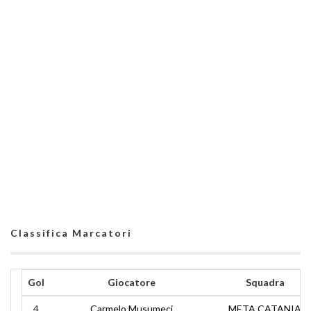
Classifica Marcatori
Gol
Giocatore
Squadra
4
Carmelo Musumeci
META CATANIA