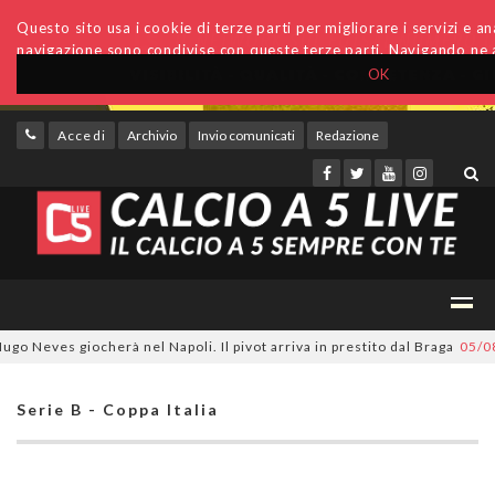
Questo sito usa i cookie di terze parti per migliorare i servizi e anal
navigazione sono condivise con queste terze parti. Navigando ne a
OK
Accedi
Archivio
Invio comunicati
Redazione
 Neves giocherà nel Napoli. Il pivot arriva in prestito dal Braga
05/08/2
Serie B - Coppa Italia