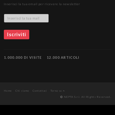
Inserisci la tua email per ricevere la newsletter
1.000.000 DI VISITE
12.000 ARTICOLI
Home
Chi siamo
Contattaci
Torna su
NEPTA S.r.l. All Rights Reserved.