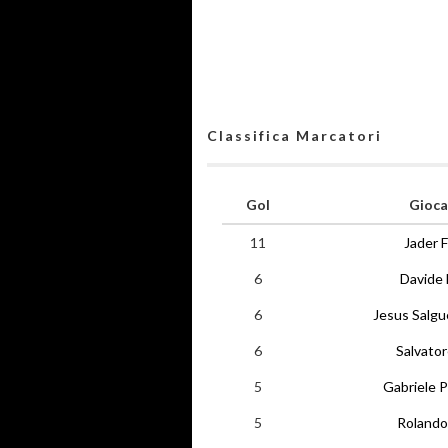
Classifica Marcatori
Gol
Gioca
11
Jader F
6
Davide 
6
Jesus Salgu
6
Salvato
5
Gabriele P
5
Rolando