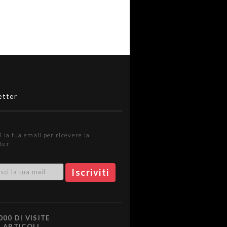
etter
i la tua email per ricevere la
ter
000 DI VISITE
0 ARTICOLI