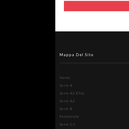
Mappa Del Sito
Home
Serie A
Serie A2 Élite
Serie A2
Serie B
Femminile
Serie C1