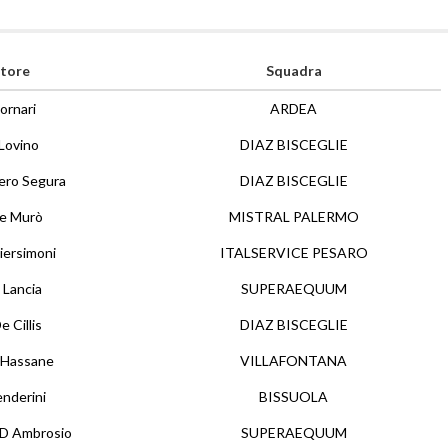
tore
Squadra
ornari
ARDEA
Lovino
DIAZ BISCEGLIE
ero Segura
DIAZ BISCEGLIE
re Murò
MISTRAL PALERMO
iersimoni
ITALSERVICE PESARO
 Lancia
SUPERAEQUUM
e Cillis
DIAZ BISCEGLIE
 Hassane
VILLAFONTANA
enderini
BISSUOLA
 D Ambrosio
SUPERAEQUUM