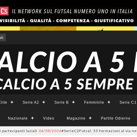
ti
lite
Serie A2
Serie B
Femminile
Serie C1
Nazionale
Video
Magazine
Partite Odierne
ipanti laziali
06/08/2026
#SerieC2Futsal, 55 formazioni al via nel Lazio: