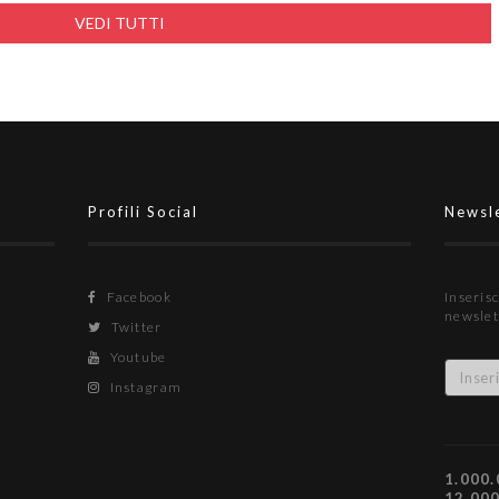
VEDI TUTTI
Profili Social
Newsl
Facebook
Inserisc
newslet
Twitter
Youtube
Instagram
1.000.
12.00