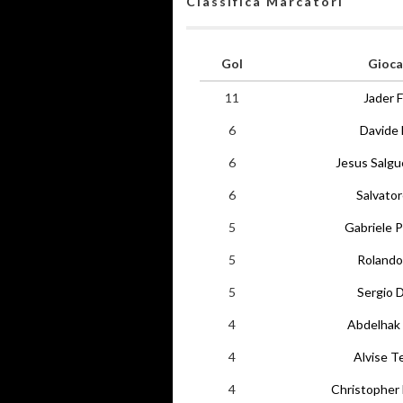
Classifica Marcatori
Gol
Gioca
11
Jader F
6
Davide 
6
Jesus Salgu
6
Salvato
5
Gabriele P
5
Rolando
5
Sergio D
4
Abdelhak
4
Alvise T
4
Christopher