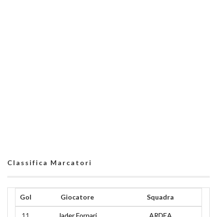
Classifica Marcatori
Gol
Giocatore
Squadra
11
Jader Fornari
ARDEA