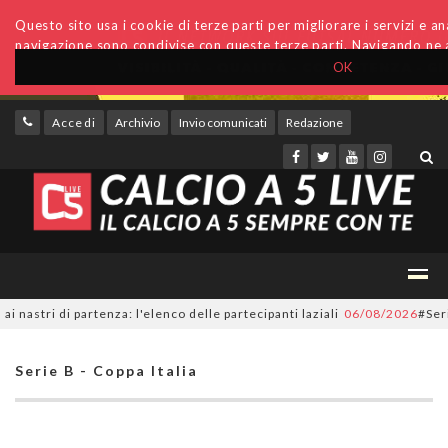
Questo sito usa i cookie di terze parti per migliorare i servizi e anal
navigazione sono condivise con queste terze parti. Navigando ne a
OK
Accedi
Archivio
Invio comunicati
Redazione
tri di partenza: l'elenco delle partecipanti laziali
06/08/2026
#SerieC2F
Serie B - Coppa Italia