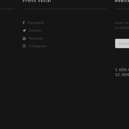
Profili Social
Newsl
Facebook
Inserisc
newslet
Twitter
Youtube
Instagram
1.000.
12.00