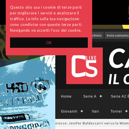
Questo sito usa i cookie di terze parti
per migliorare i servizi e analizzare il
traffico. Le info sulla tua navigazione
sono condivise con queste terze parti.
Navigando ne accetti l'uso dei cookie.
Accedi
Archivio
Invio comunica
OK
Home
Serie A
Serie A2 É
Giovanili
Vari
Tornei
utsalmercato a tinte giallorosse: Jenifer Baldassarri verso la Women 