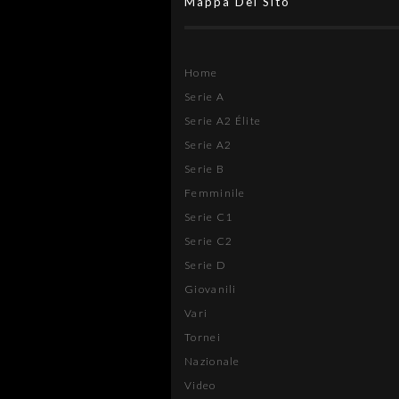
Mappa Del Sito
Home
Serie A
Serie A2 Élite
Serie A2
Serie B
Femminile
Serie C1
Serie C2
Serie D
Giovanili
Vari
Tornei
Nazionale
Video