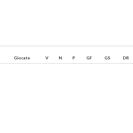
Giocate
V
N
P
GF
GS
DR