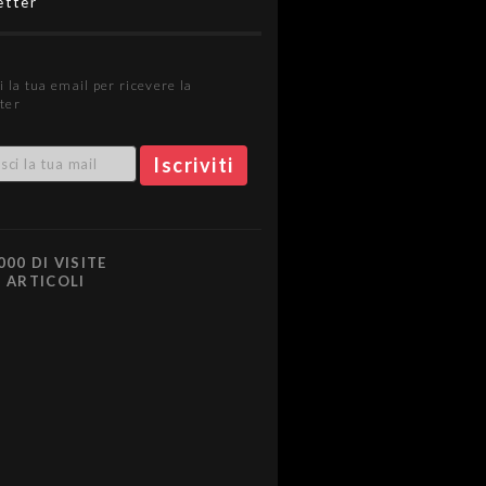
etter
i la tua email per ricevere la
ter
000 DI VISITE
0 ARTICOLI