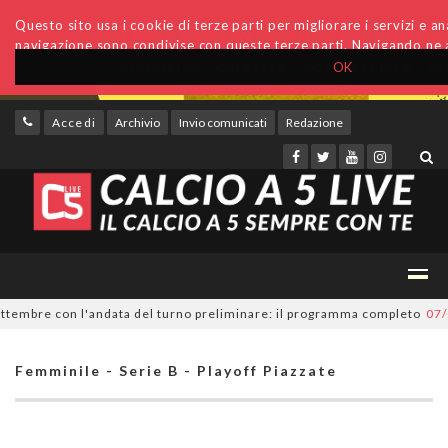
Questo sito usa i cookie di terze parti per migliorare i servizi e anal
navigazione sono condivise con queste terze parti. Navigando ne a
OK
Accedi
Archivio
Invio comunicati
Redazione
embre con l'andata del turno preliminare: il programma completo
07/08/
Femminile - Serie B - Playoff Piazzate