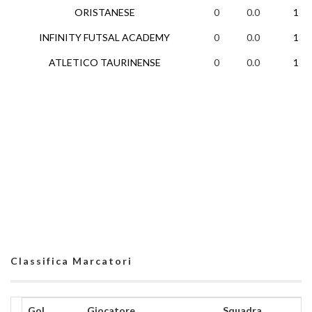
ORISTANESE
0
0.0
1
INFINITY FUTSAL ACADEMY
0
0.0
1
ATLETICO TAURINENSE
0
0.0
1
Classifica Marcatori
Gol
Giocatore
Squadra