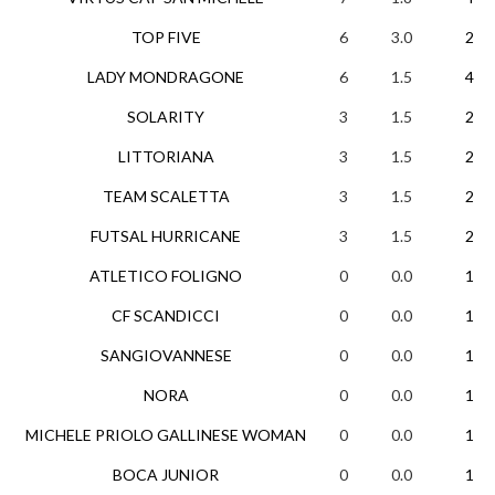
TOP FIVE
6
3.0
2
LADY MONDRAGONE
6
1.5
4
SOLARITY
3
1.5
2
LITTORIANA
3
1.5
2
TEAM SCALETTA
3
1.5
2
FUTSAL HURRICANE
3
1.5
2
ATLETICO FOLIGNO
0
0.0
1
CF SCANDICCI
0
0.0
1
SANGIOVANNESE
0
0.0
1
NORA
0
0.0
1
MICHELE PRIOLO GALLINESE WOMAN
0
0.0
1
BOCA JUNIOR
0
0.0
1