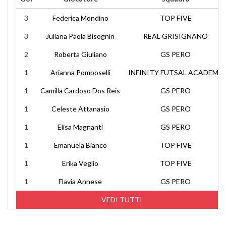
3
Federica Mondino
TOP FIVE
3
Juliana Paola Bisognin
REAL GRISIGNANO
2
Roberta Giuliano
GS PERO
1
Arianna Pomposelli
INFINITY FUTSAL ACADEMY
1
Camilla Cardoso Dos Reis
GS PERO
1
Celeste Attanasio
GS PERO
1
Elisa Magnanti
GS PERO
1
Emanuela Bianco
TOP FIVE
1
Erika Veglio
TOP FIVE
1
Flavia Annese
GS PERO
VEDI TUTTI