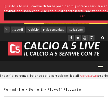
Questo sito usa i cookie di terze parti per migliorare i servizi e anal
navigazione sono condivise con queste terze parti. Navigando ne a
OK
Accedi
Archivio
Invio comunicati
Redazione
 di partenza: l'elenco delle partecipanti laziali
06/08/2026
#SerieC2Futs
Femminile - Serie B - Playoff Piazzate