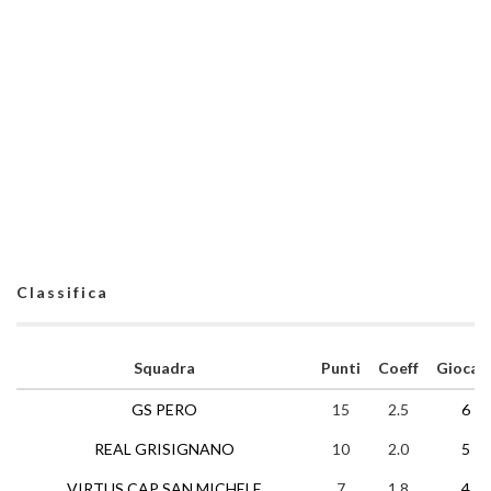
Classifica
Squadra
Punti
Coeff
Giocat
GS PERO
15
2.5
6
REAL GRISIGNANO
10
2.0
5
VIRTUS CAP SAN MICHELE
7
1.8
4