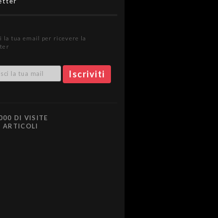
etter
i la tua email per ricevere la
ter
000 DI VISITE
0 ARTICOLI