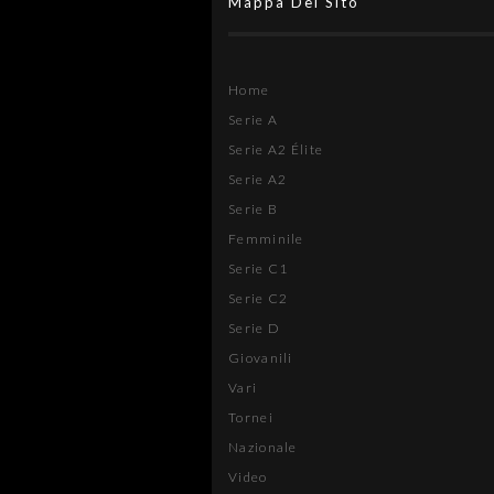
Mappa Del Sito
Home
Serie A
Serie A2 Élite
Serie A2
Serie B
Femminile
Serie C1
Serie C2
Serie D
Giovanili
Vari
Tornei
Nazionale
Video