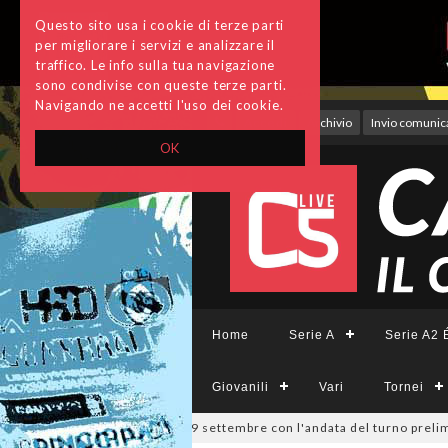
Questo sito usa i cookie di terze parti
per migliorare i servizi e analizzare il
traffico. Le info sulla tua navigazione
sono condivise con queste terze parti.
Navigando ne accetti l'uso dei cookie.
Accedi
Archivio
Invio comunica
OK
Home
Serie A
Serie A2 É
Giovanili
Vari
Tornei
pa Divisione, si parte il 19 settembre con l'andata del turno prelimina