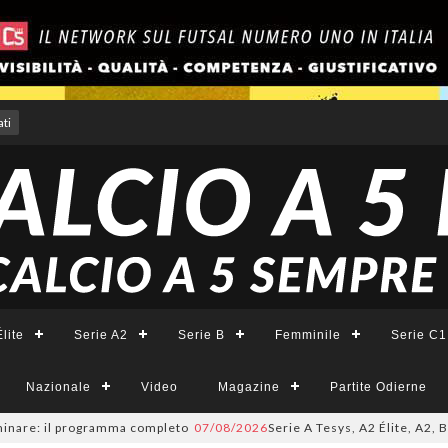
ti
lite
Serie A2
Serie B
Femminile
Serie C1
Nazionale
Video
Magazine
Partite Odierne
re: il programma completo
07/08/2026
Serie A Tesys, A2 Élite, A2, B e B