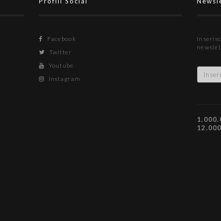
Profili Social
Newsl
Facebook
Inserisc
newslet
Twitter
Youtube
Instagram
1.000.
12.00