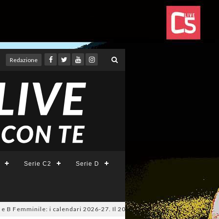
Redazione
Serie C2
Serie D
 Femminile: i calendari 2026-27. Il 20 agosto la presentazione della Seri