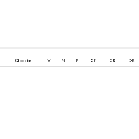
Giocate
V
N
P
GF
GS
DR