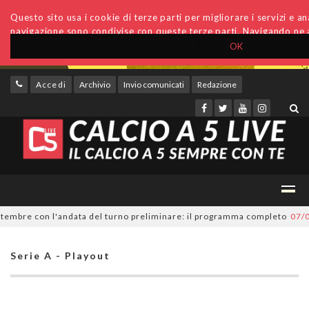
Questo sito usa i cookie di terze parti per migliorare i servizi e anal
navigazione sono condivise con queste terze parti. Navigando ne a
OK
Accedi
Archivio
Invio comunicati
Redazione
mbre con l'andata del turno preliminare: il programma completo
07/08/2
Serie A - Playout