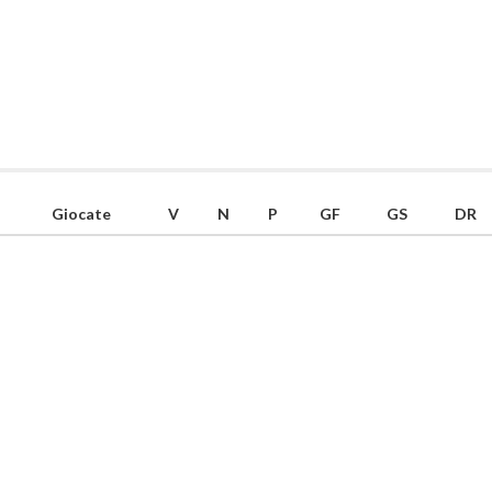
Giocate
V
N
P
GF
GS
DR