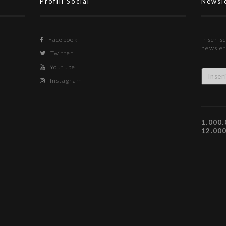
Profili Social
Newsl
Facebook
Inserisc
newslet
Twitter
Youtube
Instagram
1.000.
12.00