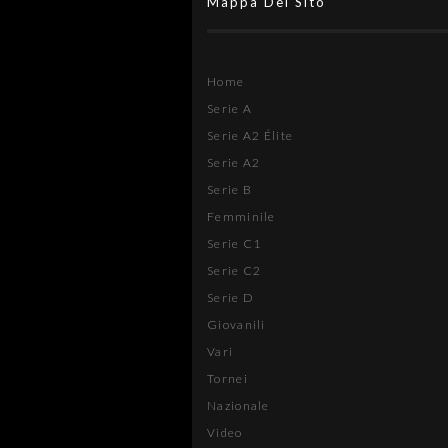
Mappa Del Sito
Home
Serie A
Serie A2 Élite
Serie A2
Serie B
Femminile
Serie C1
Serie C2
Serie D
Giovanili
Vari
Tornei
Nazionale
Video