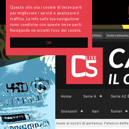
Questo sito usa i cookie di terze parti
per migliorare i servizi e analizzare il
traffico. Le info sulla tua navigazione
sono condivise con queste terze parti.
Navigando ne accetti l'uso dei cookie.
Accedi
Archivio
Invio comunica
OK
Home
Serie A
Serie A2 É
Giovanili
Vari
Tornei
rieCFemminile, sono 14 i team ai nastri di partenza: l'elenco delle partec