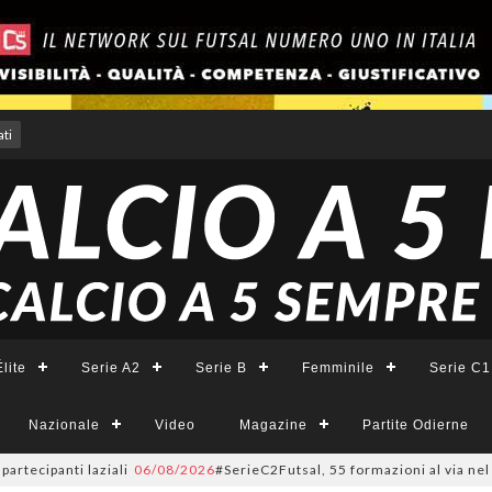
ti
lite
Serie A2
Serie B
Femminile
Serie C1
Nazionale
Video
Magazine
Partite Odierne
ipanti laziali
06/08/2026
#SerieC2Futsal, 55 formazioni al via nel Lazio