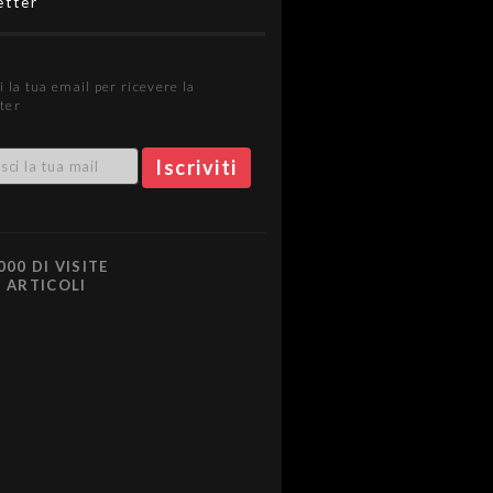
etter
i la tua email per ricevere la
ter
000 DI VISITE
0 ARTICOLI