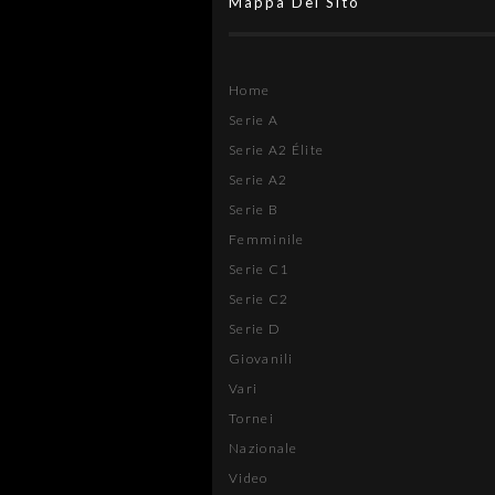
Mappa Del Sito
Home
Serie A
Serie A2 Élite
Serie A2
Serie B
Femminile
Serie C1
Serie C2
Serie D
Giovanili
Vari
Tornei
Nazionale
Video