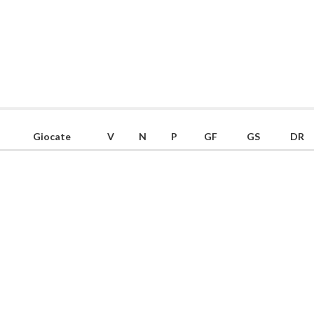
Giocate
V
N
P
GF
GS
DR