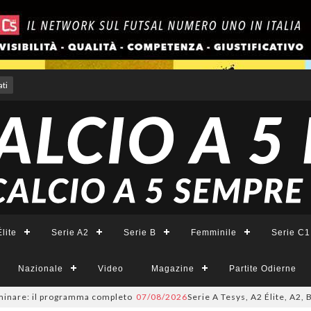
ti
lite
Serie A2
Serie B
Femminile
Serie C1
Nazionale
Video
Magazine
Partite Odierne
are: il programma completo
07/08/2026
Serie A Tesys, A2 Élite, A2, B e B