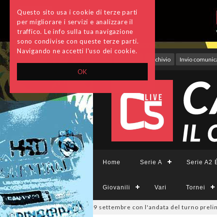
Questo sito usa i cookie di terze parti
per migliorare i servizi e analizzare il
traffico. Le info sulla tua navigazione
sono condivise con queste terze parti.
Navigando ne accetti l'uso dei cookie.
Accedi
Archivio
Invio comunica
OK
Home
Serie A
Serie A2 É
Giovanili
Vari
Tornei
ppa Divisione, si parte il 19 settembre con l'andata del turno prelimin