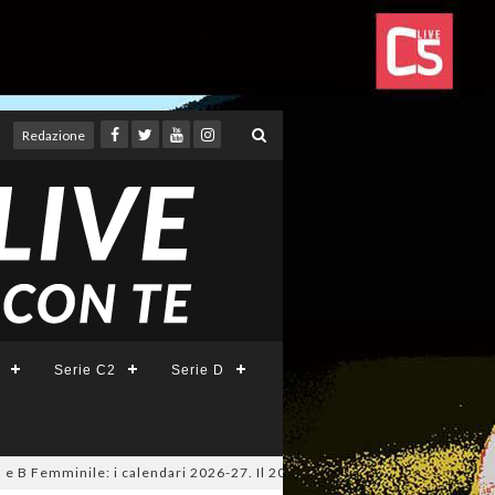
Redazione
Serie C2
Serie D
 Femminile: i calendari 2026-27. Il 20 agosto la presentazione della Ser