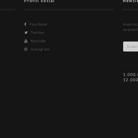
Profili Social
Newsl
Facebook
Inserisc
newslet
Twitter
Youtube
Instagram
1.000.
12.00