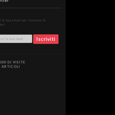
etter
i la tua email per ricevere la
ter
000 DI VISITE
0 ARTICOLI