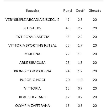
Squadra
Punti
Coeff
Giocate
VERYSIMPLE ARCADIA BISCEGLIE
49
2.5
20
1
FUTSAL P5
43
2.2
20
1
T&T ROYAL LAMEZIA
43
2.2
20
1
VITTORIA SPORTING FUTSAL
33
1.7
20
1
MARTINA
29
1.5
20
ARKE SIRACUSA
25
1.3
20
RIONERO GIOCOLERIA
24
1.2
20
PUROBIO NOCI
20
1.0
20
VITTORIA
18
0.9
20
REAL STIGLIANO
17
0.9
20
OLYMPIA ZAFFERANA
15
0.8
20