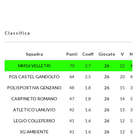
Classifica
Squadra
Punti
Coeff
Giocate
V
N
MM16 VELLETRI
70
2.7
26
22
4
PGS CASTEL GANDOLFO
64
2.5
26
20
4
POLISPORTIVA GENZANO
48
1.8
26
15
3
CARPINETO ROMANO
47
1.8
26
14
5
ATLETICO LANUVIO
42
1.6
26
13
3
LEGIO COLLEFERRO
41
1.6
26
12
5
SG AMBIENTE
41
1.6
26
12
5