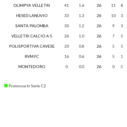
OLIMPYA VELLETRI
41
1.6
26
11
8
HESED LANUVIO
33
1.3
26
10
3
SANTA PALOMBA
30
1.2
26
9
3
VELLETRI CALCIO A 5
26
1.0
26
7
5
POLISPORTIVA CAVESE
20
0.8
26
5
5
RVM FC
16
0.6
26
5
1
MONTEDORO
0
0.0
26
0
0
Promossa in Serie C2