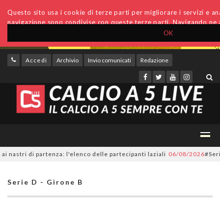
Questo sito usa i cookie di terze parti per migliorare i servizi e anal
navigazione sono condivise con queste terze parti. Navigando ne a
OK
Accedi
Archivio
Invio comunicati
Redazione
i di partenza: l'elenco delle partecipanti laziali
06/08/2026
#SerieC2Fut
Serie D - Girone B