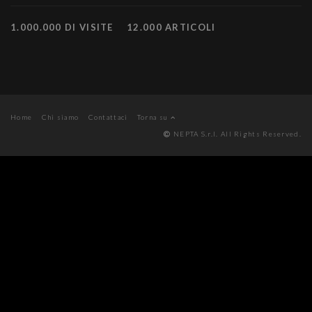
1.000.000 DI VISITE
12.000 ARTICOLI
Home
Chi siamo
Contattaci
Torna su
NEPTA S.r.l. All Rights Reserved.