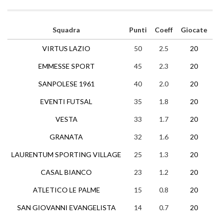
Squadra
Punti
Coeff
Giocate
VIRTUS LAZIO
50
2.5
20
1
EMMESSE SPORT
45
2.3
20
1
SANPOLESE 1961
40
2.0
20
1
EVENTI FUTSAL
35
1.8
20
1
VESTA
33
1.7
20
1
GRANATA
32
1.6
20
LAURENTUM SPORTING VILLAGE
25
1.3
20
CASAL BIANCO
23
1.2
20
ATLETICO LE PALME
15
0.8
20
SAN GIOVANNI EVANGELISTA
14
0.7
20