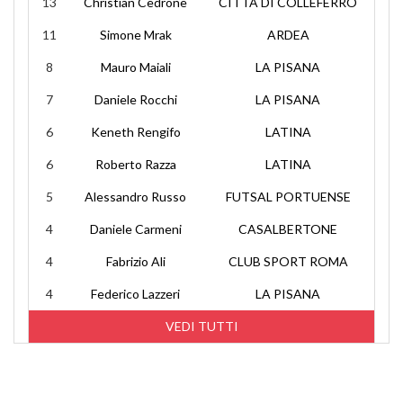
13
Christian Cedrone
CITTA DI COLLEFERRO
11
Simone Mrak
ARDEA
8
Mauro Maiali
LA PISANA
7
Daniele Rocchi
LA PISANA
6
Keneth Rengifo
LATINA
6
Roberto Razza
LATINA
5
Alessandro Russo
FUTSAL PORTUENSE
4
Daniele Carmeni
CASALBERTONE
4
Fabrizio Ali
CLUB SPORT ROMA
4
Federico Lazzeri
LA PISANA
VEDI TUTTI