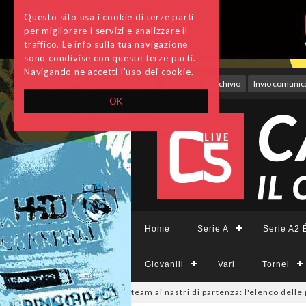
Questo sito usa i cookie di terze parti
per migliorare i servizi e analizzare il
traffico. Le info sulla tua navigazione
sono condivise con queste terze parti.
Navigando ne accetti l'uso dei cookie.
Accedi
Archivio
Invio comunica
OK
Home
Serie A
Serie A2 É
Giovanili
Vari
Tornei
eCFemminile, sono 14 i team ai nastri di partenza: l'elenco delle partecip