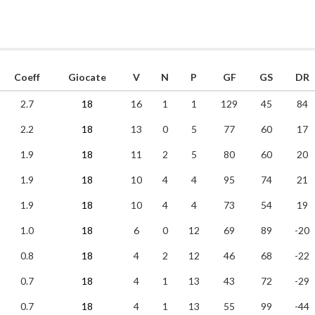
Coeff
Giocate
V
N
P
GF
GS
DR
2.7
18
16
1
1
129
45
84
2.2
18
13
0
5
77
60
17
1.9
18
11
2
5
80
60
20
1.9
18
10
4
4
95
74
21
1.9
18
10
4
4
73
54
19
1.0
18
6
0
12
69
89
-20
0.8
18
4
2
12
46
68
-22
0.7
18
4
1
13
43
72
-29
0.7
18
4
1
13
55
99
-44