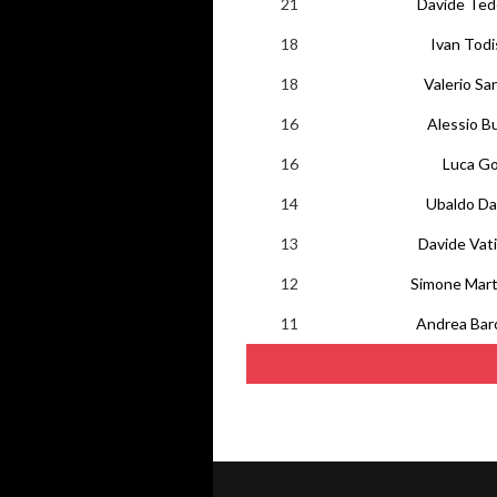
21
Davide Ted
18
Ivan Todi
18
Valerio Sa
16
Alessio B
16
Luca Go
14
Ubaldo Dan
13
Davide Vat
12
Simone Marte
11
Andrea Baro