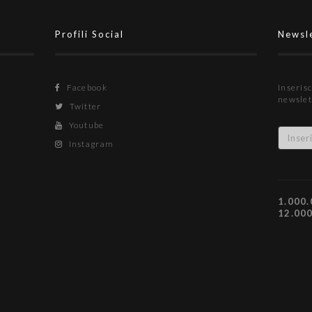
Profili Social
Newsl
Facebook
Inserisc
newslet
Twitter
Youtube
Instagram
1.000.
12.00