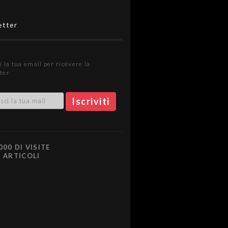
etter
i la tua email per ricevere la
ter
000 DI VISITE
0 ARTICOLI