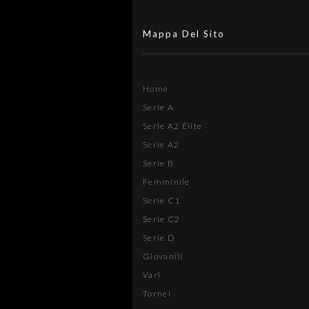
Mappa Del Sito
Home
Serie A
Serie A2 Élite
Serie A2
Serie B
Femminile
Serie C1
Serie C2
Serie D
Giovanili
Vari
Tornei