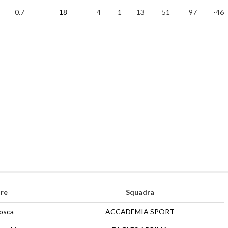
0.7
18
4
1
13
51
97
-46
re
Squadra
osca
ACCADEMIA SPORT