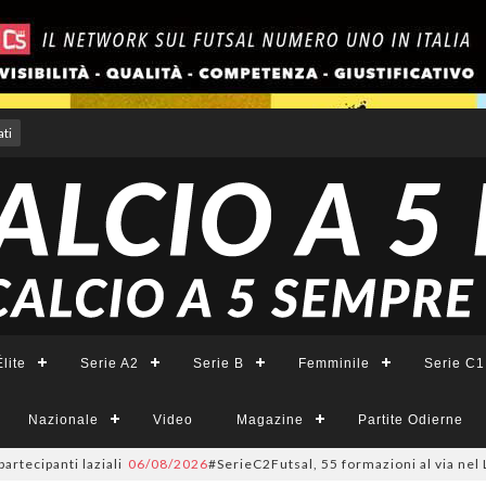
ti
lite
Serie A2
Serie B
Femminile
Serie C1
Nazionale
Video
Magazine
Partite Odierne
anti laziali
06/08/2026
#SerieC2Futsal, 55 formazioni al via nel Lazio: l