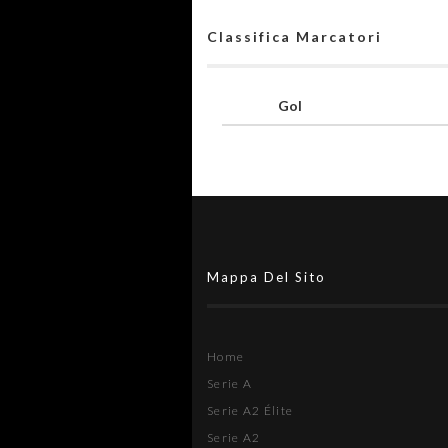
Classifica Marcatori
Gol
Mappa Del Sito
Home
Serie A
Serie A2 Élite
Serie A2