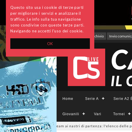
Questo sito usa i cookie di terze parti
per migliorare i servizi e analizzare il
traffico. Le info sulla tua navigazione
sono condivise con queste terze parti.
Navigando ne accetti l'uso dei cookie.
Accedi
Archivio
Invio comunica
OK
Home
Serie A
Serie A2 É
Giovanili
Vari
Tornei
eCFemminile, sono 14 i team ai nastri di partenza: l'elenco delle partecip