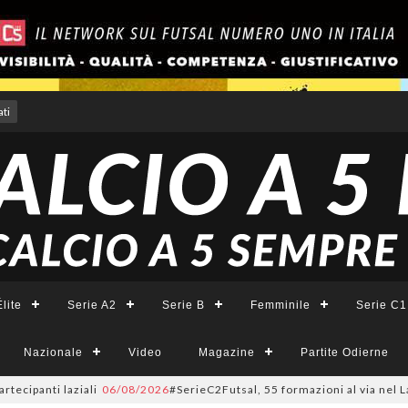
ti
lite
Serie A2
Serie B
Femminile
Serie C1
Nazionale
Video
Magazine
Partite Odierne
anti laziali
06/08/2026
#SerieC2Futsal, 55 formazioni al via nel Lazio: l