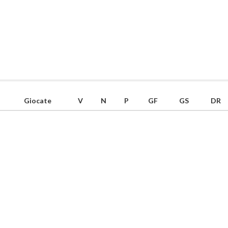
Giocate
V
N
P
GF
GS
DR