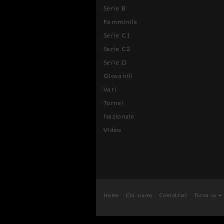
Serie B
Femminile
Serie C1
Serie C2
Serie D
Giovanili
Vari
Tornei
Nazionale
Video
Home
Chi siamo
Contattaci
Torna su