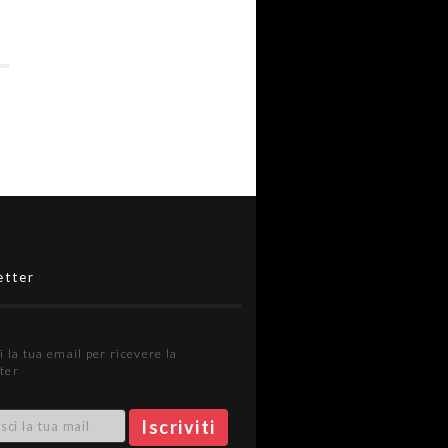
etter
i la tua email per ricevere la
ter