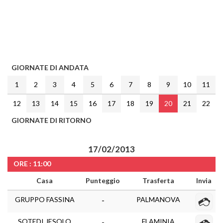
GIORNATE DI ANDATA
1
2
3
4
5
6
7
8
9
10
11
12
13
14
15
16
17
18
19
20
21
22
GIORNATE DI RITORNO
17/02/2013
ORE : 11:00
Casa
Punteggio
Trasferta
Invia
GRUPPO FASSINA
PALMANOVA
-
SOTEDI JESOLO
FLAMINIA
-