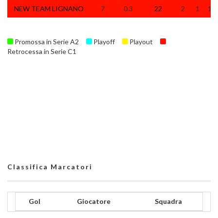
NEW TEAM LIGNANO
7
0.3
22
2
1
19
Promossa in Serie A2
Playoff
Playout
Retrocessa in Serie C1
Classifica Marcatori
Gol
Giocatore
Squadra