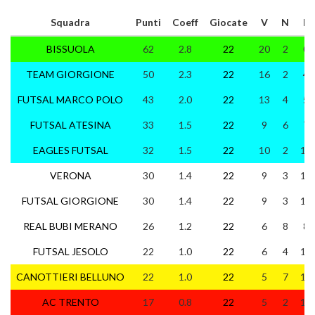
Squadra
Punti
Coeff
Giocate
V
N
P
BISSUOLA
62
2.8
22
20
2
0
TEAM GIORGIONE
50
2.3
22
16
2
4
FUTSAL MARCO POLO
43
2.0
22
13
4
5
FUTSAL ATESINA
33
1.5
22
9
6
7
EAGLES FUTSAL
32
1.5
22
10
2
10
VERONA
30
1.4
22
9
3
10
FUTSAL GIORGIONE
30
1.4
22
9
3
10
REAL BUBI MERANO
26
1.2
22
6
8
8
FUTSAL JESOLO
22
1.0
22
6
4
12
CANOTTIERI BELLUNO
22
1.0
22
5
7
10
AC TRENTO
17
0.8
22
5
2
15