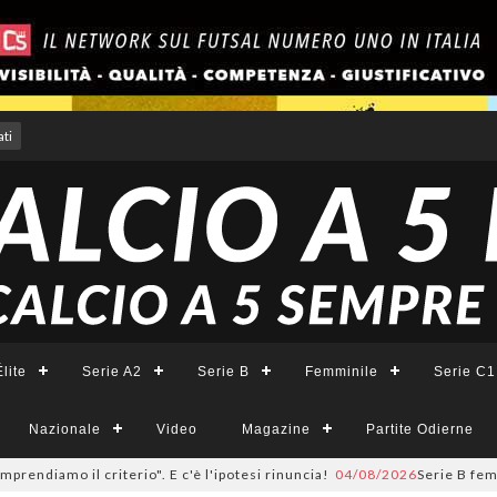
ti
lite
Serie A2
Serie B
Femminile
Serie C1
Nazionale
Video
Magazine
Partite Odierne
amo il criterio". E c'è l'ipotesi rinuncia!
04/08/2026
Serie B femminile