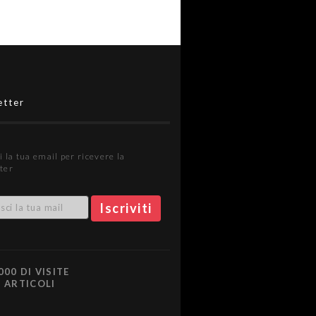
etter
i la tua email per ricevere la
ter
000 DI VISITE
0 ARTICOLI