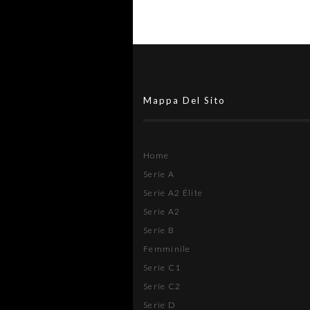
Mappa Del Sito
Home
Serie A
Serie A2 Élite
Serie A2
Serie B
Femminile
Serie C1
Serie C2
Serie D