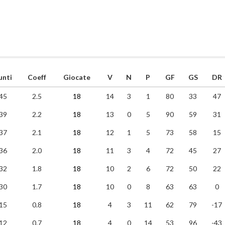
unti
Coeff
Giocate
V
N
P
GF
GS
DR
45
2.5
18
14
3
1
80
33
47
39
2.2
18
13
0
5
90
59
31
37
2.1
18
12
1
5
73
58
15
36
2.0
18
11
3
4
72
45
27
32
1.8
18
10
2
6
72
50
22
30
1.7
18
10
0
8
63
63
0
15
0.8
18
4
3
11
62
79
-17
12
0.7
18
4
0
14
53
96
-43