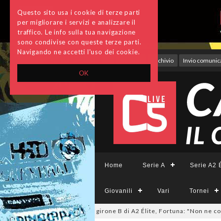
Questo sito usa i cookie di terze parti
per migliorare i servizi e analizzare il
traffico. Le info sulla tua navigazione
sono condivise con queste terze parti.
Navigando ne accetti l'uso dei cookie.
Accedi
Archivio
Invio comunica
OK
Home
Serie A
Serie A2 É
Giovanili
Vari
Tornei
raga
05/08/2026
CDM nel girone B di A2 Élite, Fortuna: "Non ne comprendi