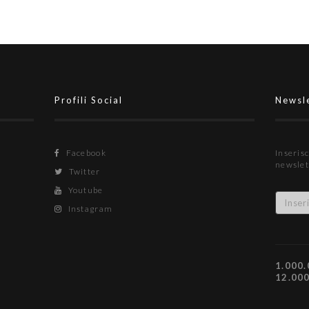
Profili Social
Newsl
Facebook
Inserisc
newslet
Twitter
Youtube
Instagram
1.000.
12.00