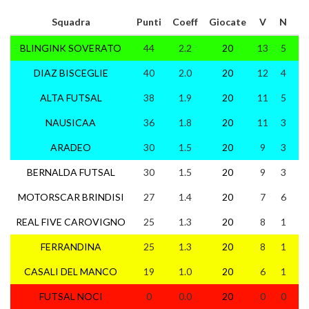
Squadra
Punti
Coeff
Giocate
V
N
P
BLINGINK SOVERATO
44
2.2
20
13
5
2
DIAZ BISCEGLIE
40
2.0
20
12
4
4
ALTA FUTSAL
38
1.9
20
11
5
4
NAUSICAA
36
1.8
20
11
3
6
ARADEO
30
1.5
20
9
3
8
BERNALDA FUTSAL
30
1.5
20
9
3
8
MOTORSCAR BRINDISI
27
1.4
20
7
6
7
REAL FIVE CAROVIGNO
25
1.3
20
8
1
11
FERRANDINA
25
1.3
20
8
1
11
CASALI DEL MANCO
19
1.0
20
6
1
13
FUTSAL NOCI
0
0.0
20
0
0
20