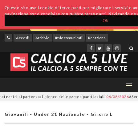
Questo sito usa i cookie di terze parti per migliorare i servizi e anal
navigazione sono condivise con queste terze parti. Navigando ne a
OK
Accedi
Archivio
Invio comunicati
Redazione
tri di partenza: l'elenco delle partecipanti laziali
06/08/2026
#SerieC2F
Giovanili - Under 21 Nazionale - Girone L