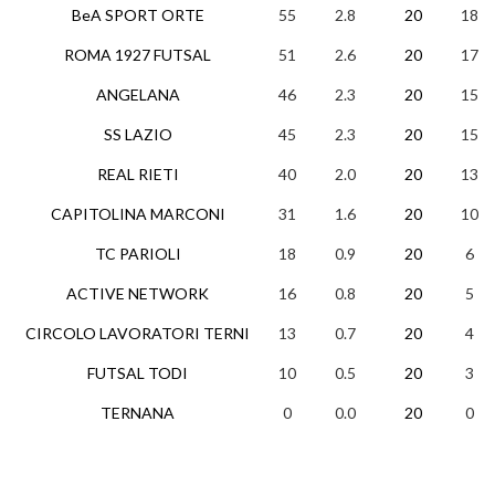
BeA SPORT ORTE
55
2.8
20
18
ROMA 1927 FUTSAL
51
2.6
20
17
ANGELANA
46
2.3
20
15
SS LAZIO
45
2.3
20
15
REAL RIETI
40
2.0
20
13
CAPITOLINA MARCONI
31
1.6
20
10
TC PARIOLI
18
0.9
20
6
ACTIVE NETWORK
16
0.8
20
5
CIRCOLO LAVORATORI TERNI
13
0.7
20
4
FUTSAL TODI
10
0.5
20
3
TERNANA
0
0.0
20
0