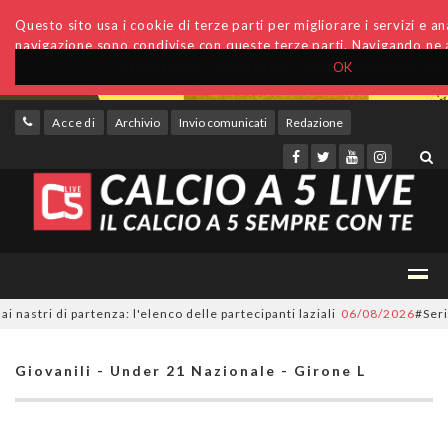
Questo sito usa i cookie di terze parti per migliorare i servizi e anal
navigazione sono condivise con queste terze parti. Navigando ne a
OK
Accedi
Archivio
Invio comunicati
Redazione
i di partenza: l'elenco delle partecipanti laziali
06/08/2026
#SerieC2Fu
Giovanili - Under 21 Nazionale - Girone L