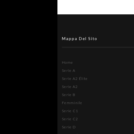
Mappa Del Sito
Home
Serie A
Serie A2 Élite
Serie A2
Serie B
Femminile
Serie C1
Serie C2
Serie D