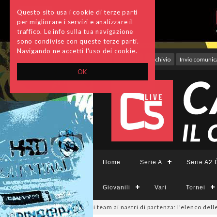
Questo sito usa i cookie di terze parti
per migliorare i servizi e analizzare il
traffico. Le info sulla tua navigazione
sono condivise con queste terze parti.
Navigando ne accetti l'uso dei cookie.
Accedi
Archivio
Invio comunica
OK
Home
Serie A
Serie A2 É
Giovanili
Vari
Tornei
ieCFemminile, sono 14 i team ai nastri di partenza: l'elenco delle parteci