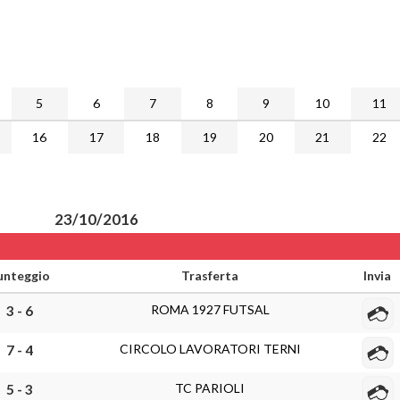
5
6
7
8
9
10
11
16
17
18
19
20
21
22
23/10/2016
unteggio
Trasferta
Invia
ROMA 1927 FUTSAL
3 - 6
CIRCOLO LAVORATORI TERNI
7 - 4
TC PARIOLI
5 - 3