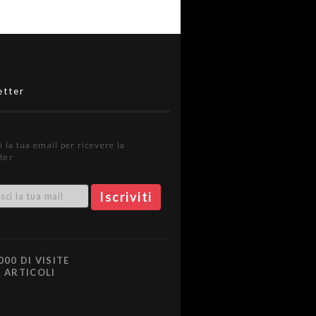
etter
i la tua email per ricevere la
ter
000 DI VISITE
0 ARTICOLI