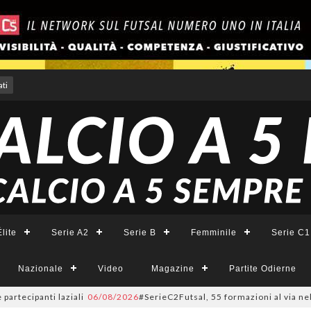
ti
lite
Serie A2
Serie B
Femminile
Serie C1
Nazionale
Video
Magazine
Partite Odierne
panti laziali
06/08/2026
#SerieC2Futsal, 55 formazioni al via nel Lazio: 