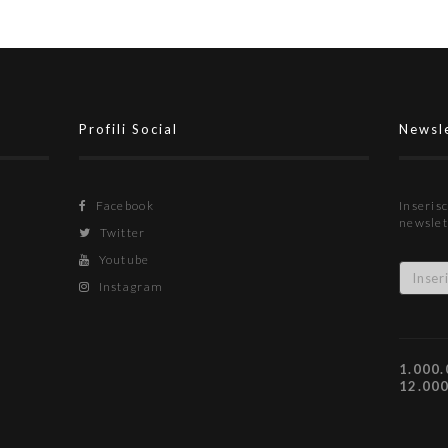
Profili Social
Newsl
Facebook
Inserisc
newslet
Twitter
Youtube
Instagram
1.000.
12.00