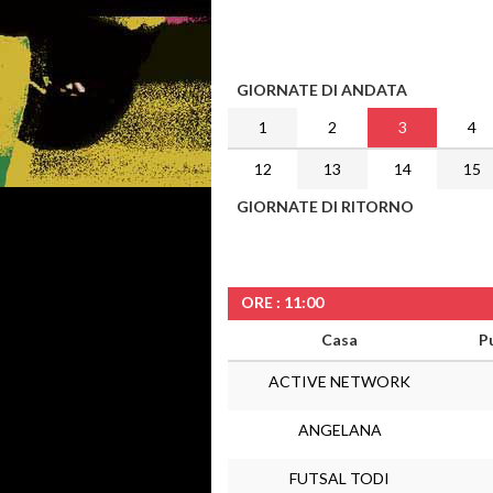
GIORNATE DI ANDATA
1
2
3
4
12
13
14
15
GIORNATE DI RITORNO
ORE : 11:00
Casa
P
ACTIVE NETWORK
ANGELANA
FUTSAL TODI