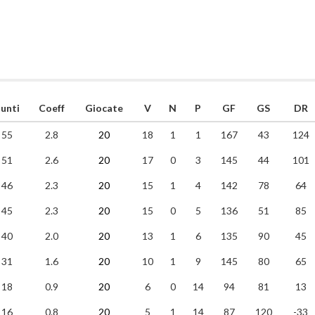
unti
Coeff
Giocate
V
N
P
GF
GS
DR
55
2.8
20
18
1
1
167
43
124
51
2.6
20
17
0
3
145
44
101
46
2.3
20
15
1
4
142
78
64
45
2.3
20
15
0
5
136
51
85
40
2.0
20
13
1
6
135
90
45
31
1.6
20
10
1
9
145
80
65
18
0.9
20
6
0
14
94
81
13
16
0.8
20
5
1
14
87
120
-33