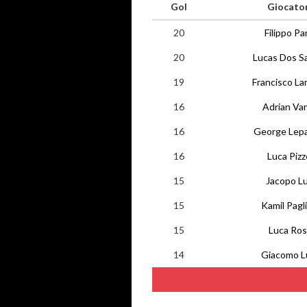
Gol
Giocato
20
Filippo Par
20
Lucas Dos S
19
Francisco La
16
Adrian Var
16
George Lep
16
Luca Pizzo
15
Jacopo Lu
15
Kamil Pagl
15
Luca Ros
14
Giacomo L