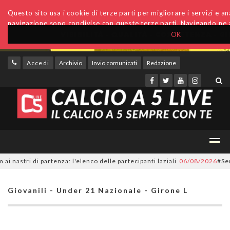
Questo sito usa i cookie di terze parti per migliorare i servizi e anal
navigazione sono condivise con queste terze parti. Navigando ne a
OK
Accedi
Archivio
Invio comunicati
Redazione
stri di partenza: l'elenco delle partecipanti laziali
06/08/2026
#SerieC2
Giovanili - Under 21 Nazionale - Girone L