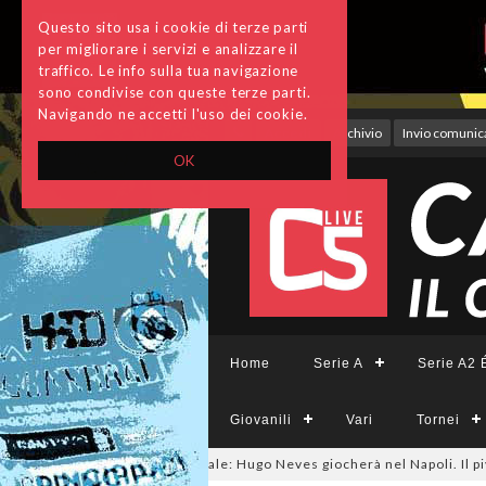
Questo sito usa i cookie di terze parti
per migliorare i servizi e analizzare il
traffico. Le info sulla tua navigazione
sono condivise con queste terze parti.
Navigando ne accetti l'uso dei cookie.
Accedi
Archivio
Invio comunica
OK
Home
Serie A
Serie A2 É
Giovanili
Vari
Tornei
utsalmercato, ora è ufficiale: Hugo Neves giocherà nel Napoli. Il pivot ar