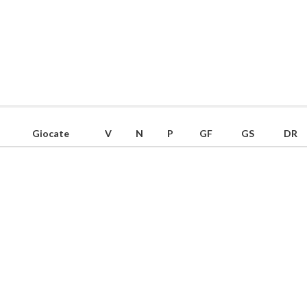
Giocate
V
N
P
GF
GS
DR