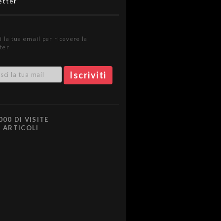
etter
i la tua email per ricevere la
ter
000 DI VISITE
0 ARTICOLI