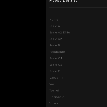
Mappa Del Sito
Home
Serie A
Serie A2 Élite
Serie A2
Serie B
Femminile
Serie C1
Serie C2
Serie D
Giovanili
Vari
Tornei
Nazionale
Video