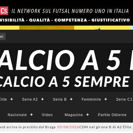
ti
lite
Serie A2
Serie B
Femminile
Serie C1
Nazionale
Video
Magazine
Partite Odierne
riva in prestito dal Braga
05/08/2026
CDM nel girone B di A2 Élite, Fort