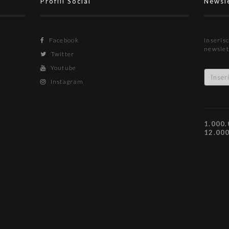
Profili Social
Newsl
Facebook
Inserisc
newslet
Twitter
Youtube
Instagram
1.000.
12.00