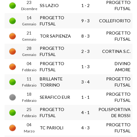
23
PROGETTO
SS LAZIO
1 - 2
FUTSAL
Dicembre
14
PROGETTO
9 - 3
COLLEFIORITO
FUTSAL
Gennaio
21
PROGETTO
TOR SAPIENZA
8 - 3
FUTSAL
Gennaio
28
PROGETTO
2 - 3
CORTINA S.C.
FUTSAL
Gennaio
04
PROGETTO
DIVINO
1 - 3
FUTSAL
AMORE
Febbraio
11
BRILLANTE
PROGETTO
3 - 4
TORRINO
FUTSAL
Febbraio
18
PROGETTO
SERAFICO EUR
1 - 1
FUTSAL
Febbraio
25
PROGETTO
POLISPORTIVA
4 - 1
FUTSAL
DE ROSSI
Febbraio
04
PROGETTO
TC PARIOLI
4 - 3
FUTSAL
Marzo