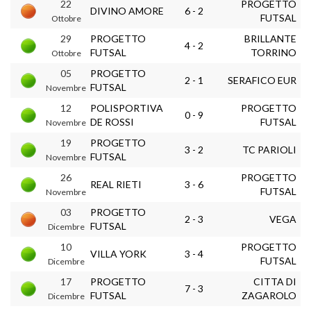
22
PROGETTO
DIVINO AMORE
6 - 2
FUTSAL
Ottobre
29
PROGETTO
BRILLANTE
4 - 2
FUTSAL
TORRINO
Ottobre
05
PROGETTO
2 - 1
SERAFICO EUR
FUTSAL
Novembre
12
POLISPORTIVA
PROGETTO
0 - 9
DE ROSSI
FUTSAL
Novembre
19
PROGETTO
3 - 2
TC PARIOLI
FUTSAL
Novembre
26
PROGETTO
REAL RIETI
3 - 6
FUTSAL
Novembre
03
PROGETTO
2 - 3
VEGA
FUTSAL
Dicembre
10
PROGETTO
VILLA YORK
3 - 4
FUTSAL
Dicembre
17
PROGETTO
CITTA DI
7 - 3
FUTSAL
ZAGAROLO
Dicembre