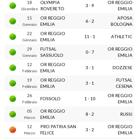
18
OLYMPIA
OR REGGIO
3 - 9
ROVERETO
EMILIA
Dicembre
15
OR REGGIO
APOSA
6 - 2
EMILIA
BOLOGNA
Gennaio
22
OR REGGIO
11 - 1
ATHLETIC
EMILIA
Gennaio
29
FUTSAL
OR REGGIO
0 - 7
SASSUOLO
EMILIA
Gennaio
12
OR REGGIO
3 - 1
DOZZESE
EMILIA
Febbraio
19
OR REGGIO
FUTSAL
3 - 1
EMILIA
CESENA
Febbraio
26
OR REGGIO
FOSSOLO
1 - 10
EMILIA
Febbraio
05
OR REGGIO
8 - 2
RUSSI
EMILIA
Marzo
12
PRO PATRIA SAN
OR REGGIO
3 - 2
FELICE
EMILIA
Marzo