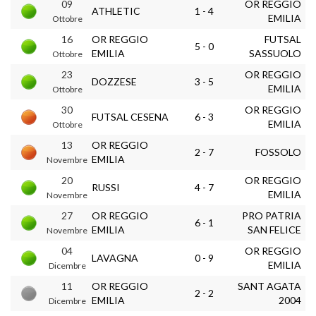
09
OR REGGIO
ATHLETIC
1 - 4
EMILIA
Ottobre
16
OR REGGIO
FUTSAL
5 - 0
EMILIA
SASSUOLO
Ottobre
23
OR REGGIO
DOZZESE
3 - 5
EMILIA
Ottobre
30
OR REGGIO
FUTSAL CESENA
6 - 3
EMILIA
Ottobre
13
OR REGGIO
2 - 7
FOSSOLO
EMILIA
Novembre
20
OR REGGIO
RUSSI
4 - 7
EMILIA
Novembre
27
OR REGGIO
PRO PATRIA
6 - 1
EMILIA
SAN FELICE
Novembre
04
OR REGGIO
LAVAGNA
0 - 9
EMILIA
Dicembre
11
OR REGGIO
SANT AGATA
2 - 2
EMILIA
2004
Dicembre