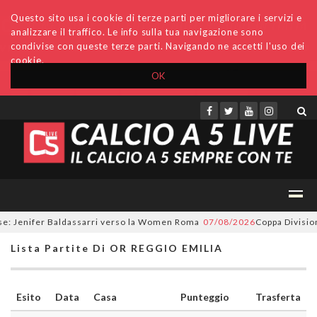
Questo sito usa i cookie di terze parti per migliorare i servizi e
analizzare il traffico. Le info sulla tua navigazione sono
condivise con queste terze parti. Navigando ne accetti l'uso dei
cookie.
OK
Accedi
Archivio
Invio comunicati
Redazione
e: Jenifer Baldassarri verso la Women Roma
07/08/2026
Coppa Divisione,
Lista Partite Di OR REGGIO EMILIA
Esito
Data
Casa
Punteggio
Trasferta