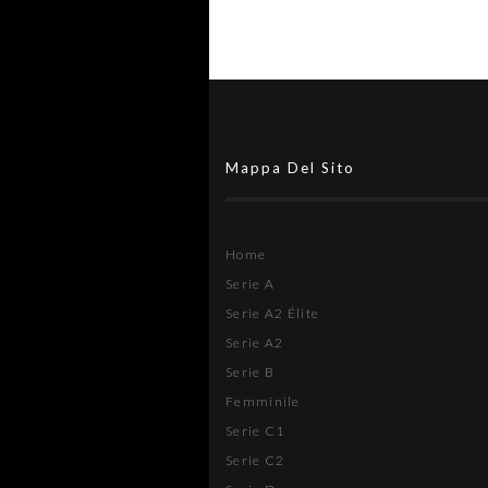
Mappa Del Sito
Home
Serie A
Serie A2 Élite
Serie A2
Serie B
Femminile
Serie C1
Serie C2