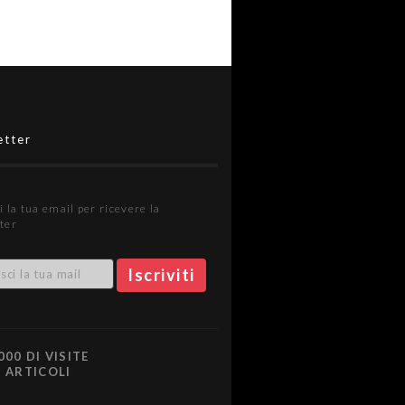
etter
i la tua email per ricevere la
ter
000 DI VISITE
0 ARTICOLI