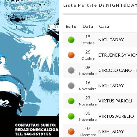
Lista Partite Di NIGHT&DA
Esito
Data
Casa
19
NIGHT&DAY
Ottobre
26
ETRUENERGY VIG
Ottobre
09
CIRCOLO CANOTTI
Novembre
16
NIGHT&DAY
Novembre
23
VIRTUS PARIOLI
Novembre
30
VIRTUS AURELIO
Novembre
07
NIGHT&DAY
Dicembre