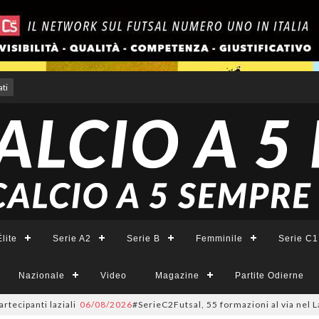
ti
lite
Serie A2
Serie B
Femminile
Serie C1
Nazionale
Video
Magazine
Partite Odierne
anti laziali
06/08/2026
#SerieC2Futsal, 55 formazioni al via nel Lazio: l