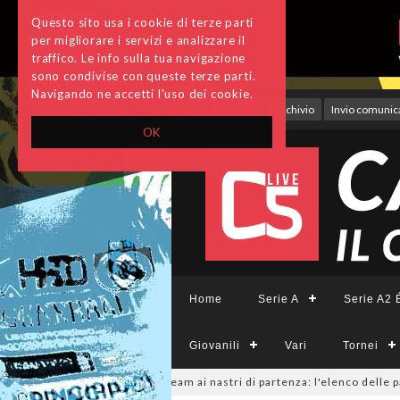
Questo sito usa i cookie di terze parti
per migliorare i servizi e analizzare il
traffico. Le info sulla tua navigazione
sono condivise con queste terze parti.
Navigando ne accetti l'uso dei cookie.
Accedi
Archivio
Invio comunica
OK
Home
Serie A
Serie A2 É
Giovanili
Vari
Tornei
CFemminile, sono 14 i team ai nastri di partenza: l'elenco delle partecip