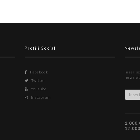
Profili Social
Newsl
Facebook
Inserisc
newslet
Twitter
Youtube
Instagram
1.000.
12.00