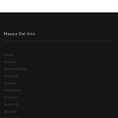
Mappa Del Sito
Home
Serie A
Serie A2 Élite
Serie A2
Serie B
Femminile
Serie C1
Serie C2
Serie D