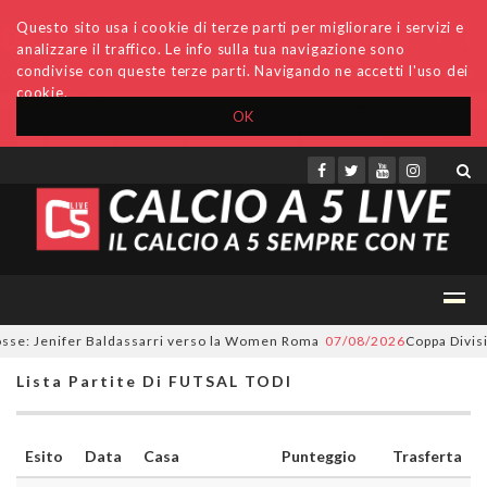
Questo sito usa i cookie di terze parti per migliorare i servizi e
analizzare il traffico. Le info sulla tua navigazione sono
condivise con queste terze parti. Navigando ne accetti l'uso dei
cookie.
OK
Accedi
Archivio
Invio comunicati
Redazione
se: Jenifer Baldassarri verso la Women Roma
07/08/2026
Coppa Division
Lista Partite Di FUTSAL TODI
Esito
Data
Casa
Punteggio
Trasferta