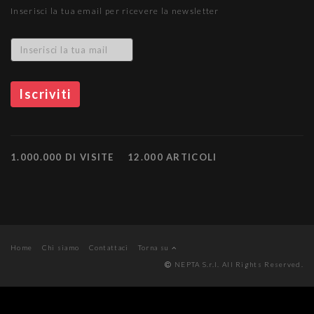
Inserisci la tua email per ricevere la newsletter
1.000.000 DI VISITE
12.000 ARTICOLI
Home
Chi siamo
Contattaci
Torna su
NEPTA S.r.l. All Rights Reserved.