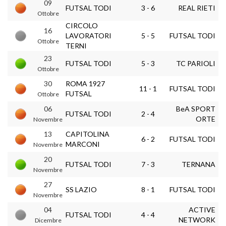
09
FUTSAL TODI
3 - 6
REAL RIETI
Ottobre
CIRCOLO
16
LAVORATORI
5 - 5
FUTSAL TODI
Ottobre
TERNI
23
FUTSAL TODI
5 - 3
TC PARIOLI
Ottobre
30
ROMA 1927
11 - 1
FUTSAL TODI
FUTSAL
Ottobre
06
BeA SPORT
FUTSAL TODI
2 - 4
ORTE
Novembre
13
CAPITOLINA
6 - 2
FUTSAL TODI
MARCONI
Novembre
20
FUTSAL TODI
7 - 3
TERNANA
Novembre
27
SS LAZIO
8 - 1
FUTSAL TODI
Novembre
04
ACTIVE
FUTSAL TODI
4 - 4
NETWORK
Dicembre